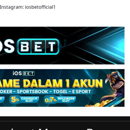
Instagram: iosbetofficial1