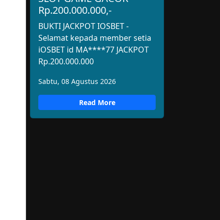
Rp.200.000.000,-
BUKTI JACKPOT IOSBET -
Selamat kepada member setia
iOSBET id MA****77 JACKPOT
Rp.200.000.000
Sabtu, 08 Agustus 2026
Read More