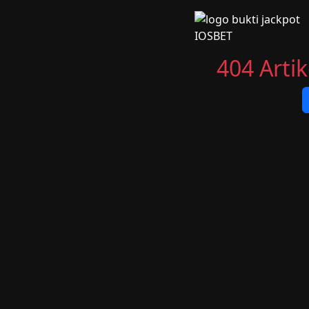
404 Arti