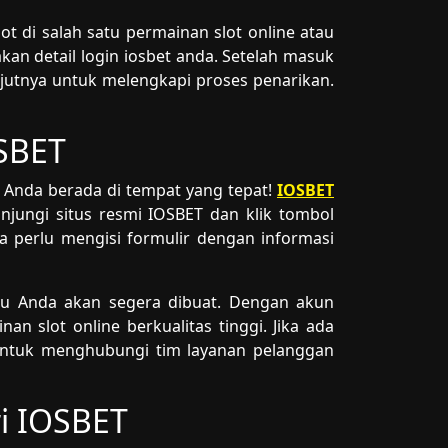
 di salah satu permainan slot online atau
an detail login iosbet anda. Setelah masuk
njutnya untuk melengkapi proses penarikan.
OSBET
a Anda berada di tempat yang tepat!
IOSBET
ungi situs resmi IOSBET dan klik tombol
a perlu mengisi formulir dengan informasi
aru Anda akan segera dibuat. Dengan akun
 slot online berkualitas tinggi. Jika ada
 untuk menghubungi tim layanan pelanggan
i IOSBET