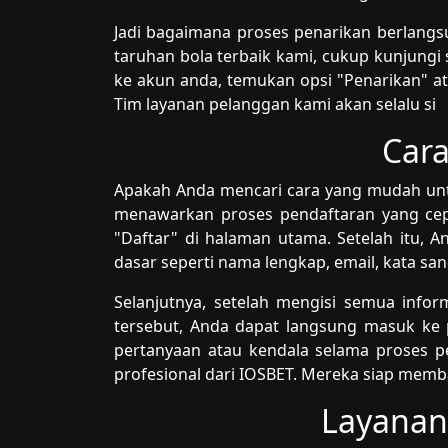
Jadi bagaimana proses penarikan berlangs
taruhan bola terbaik kami, cukup kunjungi
ke akun anda, temukan opsi "Penarikan" at
Tim layanan pelanggan kami akan selalu si
Cara
Apakah Anda mencari cara yang mudah untuk
menawarkan proses pendaftaran yang cep
"Daftar" di halaman utama. Setelah itu, 
dasar seperti nama lengkap, email, kata sa
Selanjutnya, setelah mengisi semua info
tersebut, Anda dapat langsung masuk ke p
pertanyaan atau kendala selama proses p
profesional dari IOSBET. Mereka siap memban
Layanan