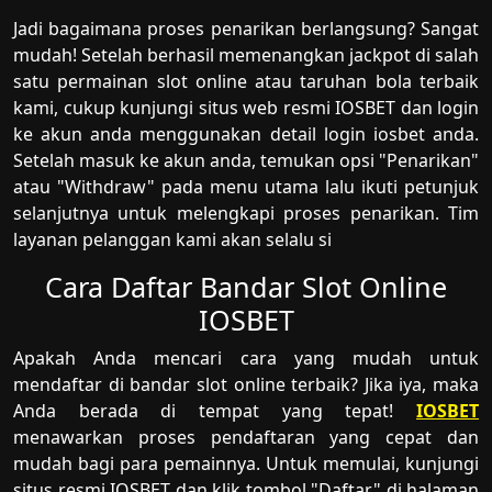
Jadi bagaimana proses penarikan berlangsung? Sangat
mudah! Setelah berhasil memenangkan jackpot di salah
satu permainan slot online atau taruhan bola terbaik
kami, cukup kunjungi situs web resmi IOSBET dan login
ke akun anda menggunakan detail login iosbet anda.
Setelah masuk ke akun anda, temukan opsi "Penarikan"
atau "Withdraw" pada menu utama lalu ikuti petunjuk
selanjutnya untuk melengkapi proses penarikan. Tim
layanan pelanggan kami akan selalu si
Cara Daftar Bandar Slot Online
IOSBET
Apakah Anda mencari cara yang mudah untuk
mendaftar di bandar slot online terbaik? Jika iya, maka
Anda berada di tempat yang tepat!
IOSBET
menawarkan proses pendaftaran yang cepat dan
mudah bagi para pemainnya. Untuk memulai, kunjungi
situs resmi IOSBET dan klik tombol "Daftar" di halaman