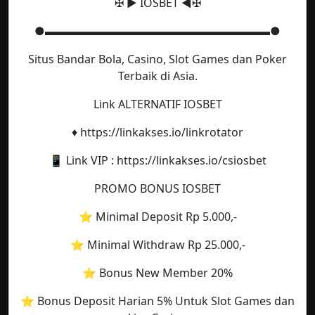
✠ ► IOSBET ◄✠
●▬▬▬▬▬▬▬▬▬▬▬▬▬▬▬▬▬▬▬▬●
Situs Bandar Bola, Casino, Slot Games dan Poker
Terbaik di Asia.
Link ALTERNATIF IOSBET
♦️ https://linkakses.io/linkrotator
📱 Link VIP : https://linkakses.io/csiosbet
PROMO BONUS IOSBET
⭐️ Minimal Deposit Rp 5.000,-
⭐️ Minimal Withdraw Rp 25.000,-
⭐️ Bonus New Member 20%
⭐️ Bonus Deposit Harian 5% Untuk Slot Games dan