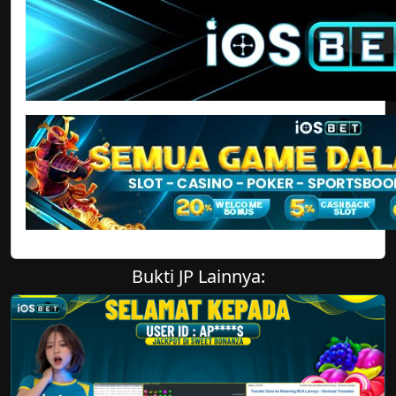
Bukti JP Lainnya: