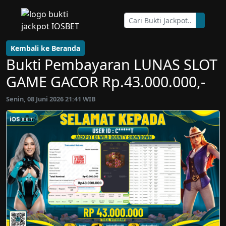
Kembali ke Beranda
Bukti Pembayaran LUNAS SLOT
GAME GACOR Rp.43.000.000,-
Senin, 08 Juni 2026 21:41 WIB