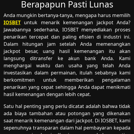
Berapapun Pasti Lunas
Anda mungkin bertanya-tanya, mengapa harus memilih
IOSBET
untuk menarik kemenangan jackpot Anda?
Jawabannya sederhana, IOSBET menyediakan proses
penarikan tercepat dan paling efisien di industri ini.
Dalam hitungan jam setelah Anda memenangkan
jackpot besar, uang hasil kemenangan itu akan
langsung ditransfer ke akun bank Anda. Kami
menghargai waktu dan usaha yang telah Anda
investasikan dalam permainan, itulah sebabnya kami
berkomitmen untuk memberikan pengalaman
penarikan yang cepat sehingga Anda dapat menikmati
hasil kemenangan dengan lebih cepat.
Satu hal penting yang perlu dicatat adalah bahwa tidak
ada biaya tambahan atau potongan yang dikenakan
saat menarik kemenangan dari jackpot. Di IOSBET, kami
sepenuhnya transparan dalam hal pembayaran kepada