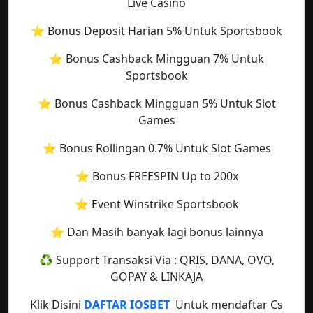
Live Casino
⭐️ Bonus Deposit Harian 5% Untuk Sportsbook
⭐️ Bonus Cashback Mingguan 7% Untuk
Sportsbook
⭐️ Bonus Cashback Mingguan 5% Untuk Slot
Games
⭐️ Bonus Rollingan 0.7% Untuk Slot Games
⭐️ Bonus FREESPIN Up to 200x
⭐️ Event Winstrike Sportsbook
⭐️ Dan Masih banyak lagi bonus lainnya
♻️ Support Transaksi Via : QRIS, DANA, OVO,
GOPAY & LINKAJA
Klik Disini
DAFTAR IOSBET
Untuk mendaftar Cs