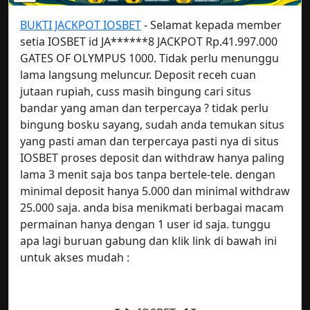
BUKTI JACKPOT IOSBET
- Selamat kepada member
setia IOSBET id JA******8 JACKPOT Rp.41.997.000
GATES OF OLYMPUS 1000. Tidak perlu menunggu
lama langsung meluncur. Deposit receh cuan
jutaan rupiah, cuss masih bingung cari situs
bandar yang aman dan terpercaya ? tidak perlu
bingung bosku sayang, sudah anda temukan situs
yang pasti aman dan terpercaya pasti nya di situs
IOSBET proses deposit dan withdraw hanya paling
lama 3 menit saja bos tanpa bertele-tele. dengan
minimal deposit hanya 5.000 dan minimal withdraw
25.000 saja. anda bisa menikmati berbagai macam
permainan hanya dengan 1 user id saja. tunggu
apa lagi buruan gabung dan klik link di bawah ini
untuk akses mudah :