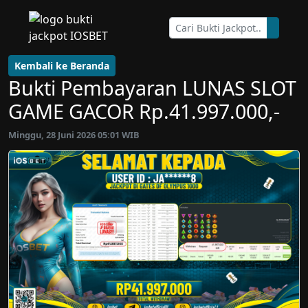
Kembali ke Beranda
Bukti Pembayaran LUNAS SLOT
GAME GACOR Rp.41.997.000,-
Minggu, 28 Juni 2026 05:01 WIB