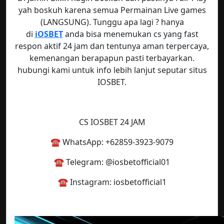
yah boskuh karena semua Permainan Live games
(LANGSUNG). Tunggu apa lagi ? hanya
di
iOSBET
anda bisa menemukan cs yang fast
respon aktif 24 jam dan tentunya aman terpercaya,
kemenangan berapapun pasti terbayarkan.
hubungi kami untuk info lebih lanjut seputar situs
IOSBET.
CS IOSBET 24 JAM
☎️ WhatsApp: +62859-3923-9079
☎️ Telegram: @iosbetofficial01
☎️ Instagram: iosbetofficial1