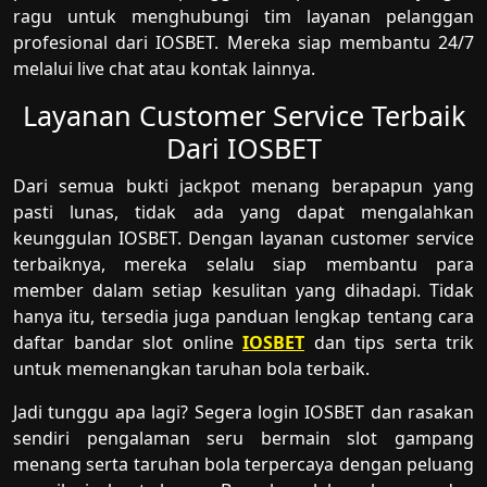
ragu untuk menghubungi tim layanan pelanggan
profesional dari IOSBET. Mereka siap membantu 24/7
melalui live chat atau kontak lainnya.
Layanan Customer Service Terbaik
Dari IOSBET
Dari semua bukti jackpot menang berapapun yang
pasti lunas, tidak ada yang dapat mengalahkan
keunggulan IOSBET. Dengan layanan customer service
terbaiknya, mereka selalu siap membantu para
member dalam setiap kesulitan yang dihadapi. Tidak
hanya itu, tersedia juga panduan lengkap tentang cara
daftar bandar slot online
IOSBET
dan tips serta trik
untuk memenangkan taruhan bola terbaik.
Jadi tunggu apa lagi? Segera login IOSBET dan rasakan
sendiri pengalaman seru bermain slot gampang
menang serta taruhan bola terpercaya dengan peluang