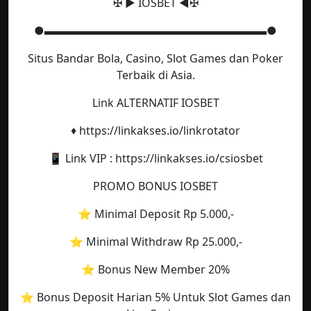
✠ ► IOSBET ◄✠
●▬▬▬▬▬▬▬▬▬▬▬▬▬▬▬▬▬▬▬▬●
Situs Bandar Bola, Casino, Slot Games dan Poker
Terbaik di Asia.
Link ALTERNATIF IOSBET
♦️ https://linkakses.io/linkrotator
📱 Link VIP : https://linkakses.io/csiosbet
PROMO BONUS IOSBET
⭐️ Minimal Deposit Rp 5.000,-
⭐️ Minimal Withdraw Rp 25.000,-
⭐️ Bonus New Member 20%
⭐️ Bonus Deposit Harian 5% Untuk Slot Games dan