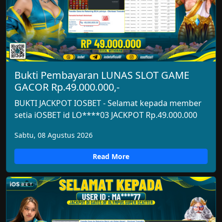
Bukti Pembayaran LUNAS SLOT GAME
GACOR Rp.49.000.000,-
BUKTI JACKPOT IOSBET - Selamat kepada member
setia iOSBET id LO****03 JACKPOT Rp.49.000.000
Sabtu, 08 Agustus 2026
Read More