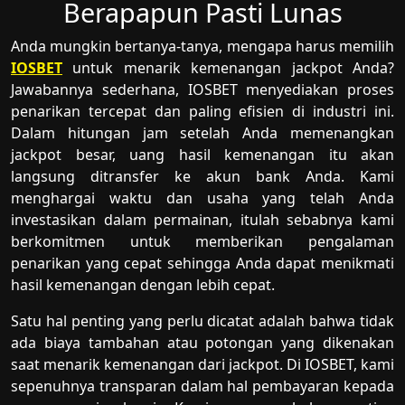
Berapapun Pasti Lunas
Anda mungkin bertanya-tanya, mengapa harus memilih
IOSBET
untuk menarik kemenangan jackpot Anda?
Jawabannya sederhana, IOSBET menyediakan proses
penarikan tercepat dan paling efisien di industri ini.
Dalam hitungan jam setelah Anda memenangkan
jackpot besar, uang hasil kemenangan itu akan
langsung ditransfer ke akun bank Anda. Kami
menghargai waktu dan usaha yang telah Anda
investasikan dalam permainan, itulah sebabnya kami
berkomitmen untuk memberikan pengalaman
penarikan yang cepat sehingga Anda dapat menikmati
hasil kemenangan dengan lebih cepat.
Satu hal penting yang perlu dicatat adalah bahwa tidak
ada biaya tambahan atau potongan yang dikenakan
saat menarik kemenangan dari jackpot. Di IOSBET, kami
sepenuhnya transparan dalam hal pembayaran kepada