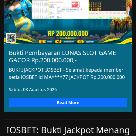
Bukti Pembayaran LUNAS SLOT GAME
GACOR Rp.200.000.000,-
BUKTI JACKPOT IOSBET - Selamat kepada member
setia iOSBET id MA****77 JACKPOT Rp.200.000.000
Sabtu, 08 Agustus 2026
Read More
IOSBET: Bukti Jackpot Menang