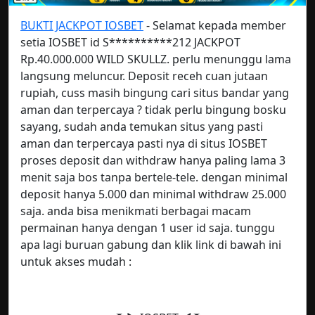
BUKTI JACKPOT IOSBET
- Selamat kepada member
setia IOSBET id S**********212 JACKPOT
Rp.40.000.000 WILD SKULLZ. perlu menunggu lama
langsung meluncur. Deposit receh cuan jutaan
rupiah, cuss masih bingung cari situs bandar yang
aman dan terpercaya ? tidak perlu bingung bosku
sayang, sudah anda temukan situs yang pasti
aman dan terpercaya pasti nya di situs IOSBET
proses deposit dan withdraw hanya paling lama 3
menit saja bos tanpa bertele-tele. dengan minimal
deposit hanya 5.000 dan minimal withdraw 25.000
saja. anda bisa menikmati berbagai macam
permainan hanya dengan 1 user id saja. tunggu
apa lagi buruan gabung dan klik link di bawah ini
untuk akses mudah :