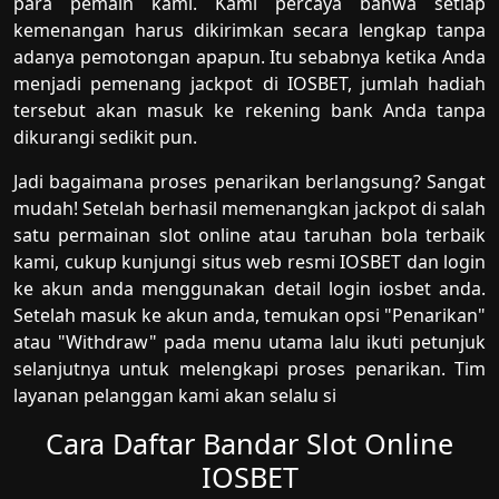
para pemain kami. Kami percaya bahwa setiap
kemenangan harus dikirimkan secara lengkap tanpa
adanya pemotongan apapun. Itu sebabnya ketika Anda
menjadi pemenang jackpot di IOSBET, jumlah hadiah
tersebut akan masuk ke rekening bank Anda tanpa
dikurangi sedikit pun.
Jadi bagaimana proses penarikan berlangsung? Sangat
mudah! Setelah berhasil memenangkan jackpot di salah
satu permainan slot online atau taruhan bola terbaik
kami, cukup kunjungi situs web resmi IOSBET dan login
ke akun anda menggunakan detail login iosbet anda.
Setelah masuk ke akun anda, temukan opsi "Penarikan"
atau "Withdraw" pada menu utama lalu ikuti petunjuk
selanjutnya untuk melengkapi proses penarikan. Tim
layanan pelanggan kami akan selalu si
Cara Daftar Bandar Slot Online
IOSBET