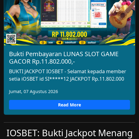
Bukti Pembayaran LUNAS SLOT GAME
GACOR Rp.11.802.000,-
BUKTI JACKPOT IOSBET - Selamat kepada member
setia iOSBET id SI*****12 JACKPOT Rp.11.802.000
Jumat, 07 Agustus 2026
Read More
IOSBET: Bukti Jackpot Menang