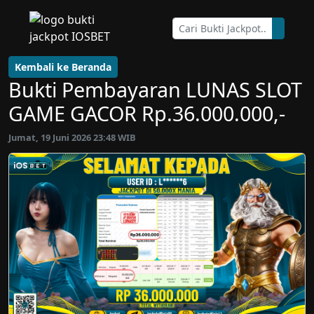
Kembali ke Beranda
Bukti Pembayaran LUNAS SLOT
GAME GACOR Rp.36.000.000,-
Jumat, 19 Juni 2026 23:48 WIB