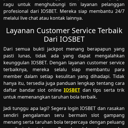
ragu untuk menghubungi tim layanan pelanggan
profesional dari IOSBET. Mereka siap membantu 24/7
melalui live chat atau kontak lainnya.
Layanan Customer Service Terbaik
Dari IOSBET
Dari semua bukti jackpot menang berapapun yang
pasti lunas, tidak ada yang dapat mengalahkan
keunggulan IOSBET. Dengan layanan customer service
terbaiknya, mereka selalu siap membantu para
member dalam setiap kesulitan yang dihadapi. Tidak
hanya itu, tersedia juga panduan lengkap tentang cara
daftar bandar slot online
IOSBET
dan tips serta trik
untuk memenangkan taruhan bola terbaik.
Jadi tunggu apa lagi? Segera login IOSBET dan rasakan
sendiri pengalaman seru bermain slot gampang
menang serta taruhan bola terpercaya dengan peluang