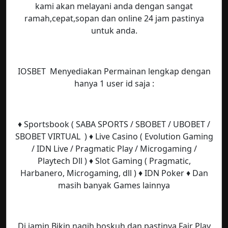
kami akan melayani anda dengan sangat
ramah,cepat,sopan dan online 24 jam pastinya
untuk anda.
IOSBET Menyediakan Permainan lengkap dengan
hanya 1 user id saja :
♦️ Sportsbook ( SABA SPORTS / SBOBET / UBOBET /
SBOBET VIRTUAL ) ♦️ Live Casino ( Evolution Gaming
/ IDN Live / Pragmatic Play / Microgaming /
Playtech Dll ) ♦️ Slot Gaming ( Pragmatic,
Harbanero, Microgaming, dll ) ♦️ IDN Poker ♦️ Dan
masih banyak Games lainnya
Di jamin Bikin nagih boskuh dan pastinya Fair Play