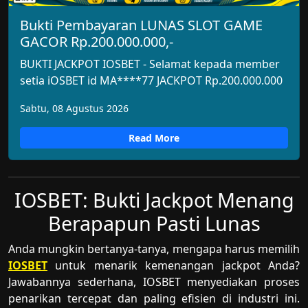
Bukti Pembayaran LUNAS SLOT GAME
GACOR Rp.200.000.000,-
BUKTI JACKPOT IOSBET - Selamat kepada member
setia iOSBET id MA****77 JACKPOT Rp.200.000.000
Sabtu, 08 Agustus 2026
Read More
IOSBET: Bukti Jackpot Menang
Berapapun Pasti Lunas
Anda mungkin bertanya-tanya, mengapa harus memilih
IOSBET
untuk menarik kemenangan jackpot Anda?
Jawabannya sederhana, IOSBET menyediakan proses
penarikan tercepat dan paling efisien di industri ini.