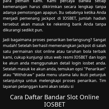
para pemain kami. Kami percaya bahwa setiap
kemenangan harus dikirimkan secara lengkap tanpa
adanya pemotongan apapun. Itu sebabnya ketika Anda
menjadi pemenang jackpot di IOSBET, jumlah hadiah
tersebut akan masuk ke rekening bank Anda tanpa
dikurangi sedikit pun.
Jadi bagaimana proses penarikan berlangsung? Sangat
mudah! Setelah berhasil memenangkan jackpot di salah
satu permainan slot online atau taruhan bola terbaik
kami, cukup kunjungi situs web resmi IOSBET dan login
ke akun anda menggunakan detail login iosbet anda.
Setelah masuk ke akun anda, temukan opsi "Penarikan"
atau "Withdraw" pada menu utama lalu ikuti petunjuk
selanjutnya untuk melengkapi proses penarikan. Tim
layanan pelanggan kami akan selalu si
Cara Daftar Bandar Slot Online
IOSBET