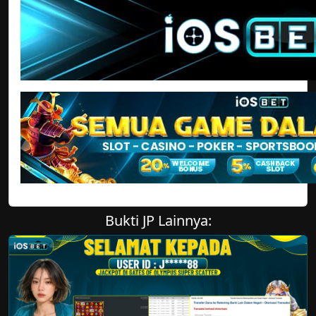
Bukti JP Lainnya: