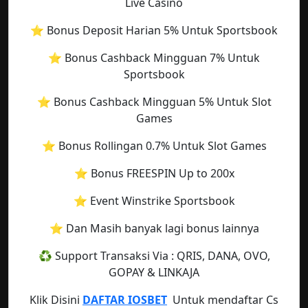
Live Casino
⭐️ Bonus Deposit Harian 5% Untuk Sportsbook
⭐️ Bonus Cashback Mingguan 7% Untuk
Sportsbook
⭐️ Bonus Cashback Mingguan 5% Untuk Slot
Games
⭐️ Bonus Rollingan 0.7% Untuk Slot Games
⭐️ Bonus FREESPIN Up to 200x
⭐️ Event Winstrike Sportsbook
⭐️ Dan Masih banyak lagi bonus lainnya
♻️ Support Transaksi Via : QRIS, DANA, OVO,
GOPAY & LINKAJA
Klik Disini
DAFTAR IOSBET
Untuk mendaftar Cs