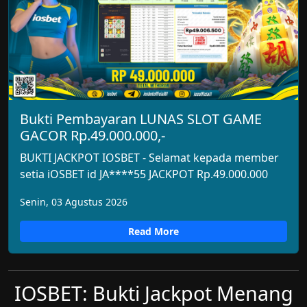
Bukti Pembayaran LUNAS SLOT GAME
GACOR Rp.49.000.000,-
BUKTI JACKPOT IOSBET - Selamat kepada member
setia iOSBET id JA****55 JACKPOT Rp.49.000.000
Senin, 03 Agustus 2026
Read More
IOSBET: Bukti Jackpot Menang