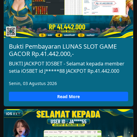
Bukti Pembayaran LUNAS SLOT GAME
GACOR Rp.41.442.000,-
BUKTI JACKPOT IOSBET - Selamat kepada member
setia iOSBET id J*****88 JACKPOT Rp.41.442.000
Senin, 03 Agustus 2026
Read More