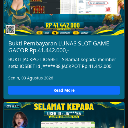
Bukti Pembayaran LUNAS SLOT GAME
GACOR Rp.41.442.000,-
BUKTI JACKPOT IOSBET - Selamat kepada member
setia iOSBET id J*****88 JACKPOT Rp.41.442.000
Senin, 03 Agustus 2026
Read More