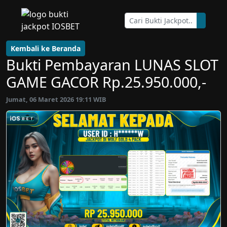
Kembali ke Beranda
Bukti Pembayaran LUNAS SLOT
GAME GACOR Rp.25.950.000,-
Jumat, 06 Maret 2026 19:11 WIB