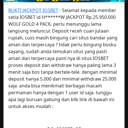
BUKTI JACKPOT IOSBET
- Selamat kepada member
setia IOSBET id H******W JACKPOT Rp.25.950.000
WOLF GOLD 4 PACK. perlu menunggu lama
langsung meluncur. Deposit receh cuan jutaan
rupiah, cuss masih bingung cari situs bandar yang
aman dan terpercaya ? tidak perlu bingung bosku
sayang, sudah anda temukan situs yang pasti
aman dan terpercaya pasti nya di situs IOSBET
proses deposit dan withdraw hanya paling lama 3
menit saja bos tanpa bertele-tele. dengan minimal
deposit hanya 5.000 dan minimal withdraw 25.000
saja. anda bisa menikmati berbagai macam
permainan hanya dengan 1 user id saja. tunggu
apa lagi buruan gabung dan klik link di bawah ini
untuk akses mudah :