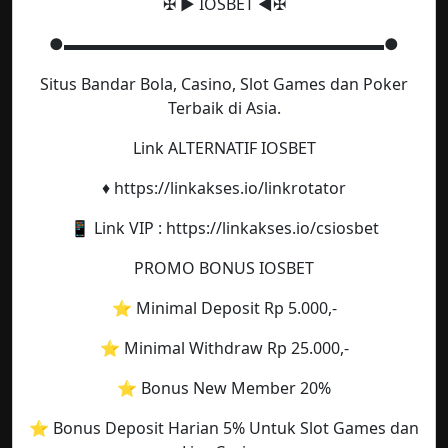
✠ ► IOSBET ◄✠
●▬▬▬▬▬▬▬▬▬▬▬▬▬▬▬▬▬▬▬▬●
Situs Bandar Bola, Casino, Slot Games dan Poker
Terbaik di Asia.
Link ALTERNATIF IOSBET
♦️ https://linkakses.io/linkrotator
📱 Link VIP : https://linkakses.io/csiosbet
PROMO BONUS IOSBET
⭐️ Minimal Deposit Rp 5.000,-
⭐️ Minimal Withdraw Rp 25.000,-
⭐️ Bonus New Member 20%
⭐️ Bonus Deposit Harian 5% Untuk Slot Games dan