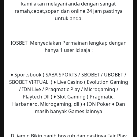
kami akan melayani anda dengan sangat
ramah,cepat,sopan dan online 24 jam pastinya
untuk anda.
IOSBET Menyediakan Permainan lengkap dengan
hanya 1 user id saja :
♦️ Sportsbook ( SABA SPORTS / SBOBET / UBOBET /
SBOBET VIRTUAL ) ♦️ Live Casino ( Evolution Gaming
/ IDN Live / Pragmatic Play / Microgaming /
Playtech Dll ) ♦️ Slot Gaming ( Pragmatic,
Harbanero, Microgaming, dll ) ♦️ IDN Poker ♦️ Dan
masih banyak Games lainnya
Di jamin Bikin nagih boskuh dan pastinya Fair Play