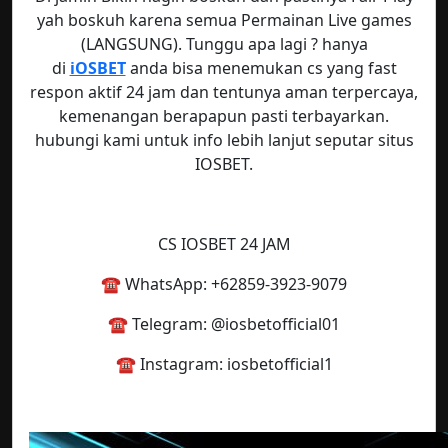
yah boskuh karena semua Permainan Live games
(LANGSUNG). Tunggu apa lagi ? hanya
di
iOSBET
anda bisa menemukan cs yang fast
respon aktif 24 jam dan tentunya aman terpercaya,
kemenangan berapapun pasti terbayarkan.
hubungi kami untuk info lebih lanjut seputar situs
IOSBET.
CS IOSBET 24 JAM
☎️ WhatsApp: +62859-3923-9079
☎️ Telegram: @iosbetofficial01
☎️ Instagram: iosbetofficial1