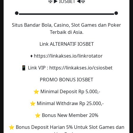
✠ ► IOSBET ◄✠
●▬▬▬▬▬▬▬▬▬▬▬▬▬▬▬▬▬▬▬▬●
Situs Bandar Bola, Casino, Slot Games dan Poker
Terbaik di Asia.
Link ALTERNATIF IOSBET
♦️ https://linkakses.io/linkrotator
📱 Link VIP : https://linkakses.io/csiosbet
PROMO BONUS IOSBET
⭐️ Minimal Deposit Rp 5.000,-
⭐️ Minimal Withdraw Rp 25.000,-
⭐️ Bonus New Member 20%
⭐️ Bonus Deposit Harian 5% Untuk Slot Games dan