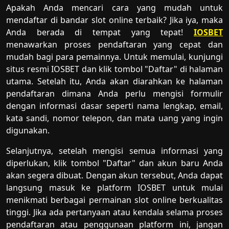
Apakah Anda mencari cara yang mudah untuk
mendaftar di bandar slot online terbaik? Jika iya, maka
Anda berada di tempat yang tepat!
IOSBET
menawarkan proses pendaftaran yang cepat dan
mudah bagi para pemainnya. Untuk memulai, kunjungi
situs resmi IOSBET dan klik tombol "Daftar" di halaman
utama. Setelah itu, Anda akan diarahkan ke halaman
pendaftaran dimana Anda perlu mengisi formulir
dengan informasi dasar seperti nama lengkap, email,
kata sandi, nomor telepon, dan mata uang yang ingin
digunakan.
Selanjutnya, setelah mengisi semua informasi yang
diperlukan, klik tombol "Daftar" dan akun baru Anda
akan segera dibuat. Dengan akun tersebut, Anda dapat
langsung masuk ke platform IOSBET untuk mulai
menikmati berbagai permainan slot online berkualitas
tinggi. Jika ada pertanyaan atau kendala selama proses
pendaftaran atau penggunaan platform ini, jangan