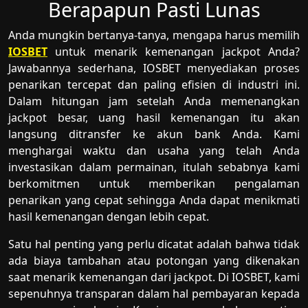
Berapapun Pasti Lunas
Anda mungkin bertanya-tanya, mengapa harus memilih
IOSBET
untuk menarik kemenangan jackpot Anda?
Jawabannya sederhana, IOSBET menyediakan proses
penarikan tercepat dan paling efisien di industri ini.
Dalam hitungan jam setelah Anda memenangkan
jackpot besar, uang hasil kemenangan itu akan
langsung ditransfer ke akun bank Anda. Kami
menghargai waktu dan usaha yang telah Anda
investasikan dalam permainan, itulah sebabnya kami
berkomitmen untuk memberikan pengalaman
penarikan yang cepat sehingga Anda dapat menikmati
hasil kemenangan dengan lebih cepat.
Satu hal penting yang perlu dicatat adalah bahwa tidak
ada biaya tambahan atau potongan yang dikenakan
saat menarik kemenangan dari jackpot. Di IOSBET, kami
sepenuhnya transparan dalam hal pembayaran kepada