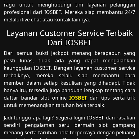
ragu untuk menghubungi tim layanan pelanggan
profesional dari IOSBET. Mereka siap membantu 24/7
melalui live chat atau kontak lainnya.
Layanan Customer Service Terbaik
Dari IOSBET
Dari semua bukti jackpot menang berapapun yang
pasti lunas, tidak ada yang dapat mengalahkan
keunggulan IOSBET. Dengan layanan customer service
terbaiknya, mereka selalu siap membantu para
member dalam setiap kesulitan yang dihadapi. Tidak
hanya itu, tersedia juga panduan lengkap tentang cara
daftar bandar slot online
IOSBET
dan tips serta trik
untuk memenangkan taruhan bola terbaik.
Jadi tunggu apa lagi? Segera login IOSBET dan rasakan
sendiri pengalaman seru bermain slot gampang
menang serta taruhan bola terpercaya dengan peluang