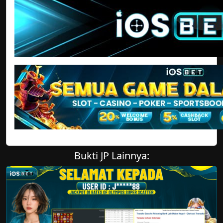
Bukti JP Lainnya: