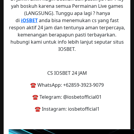
yah boskuh karena semua Permainan Live games
(LANGSUNG). Tunggu apa lagi ? hanya
di
iOSBET
anda bisa menemukan cs yang fast
respon aktif 24 jam dan tentunya aman terpercaya,
kemenangan berapapun pasti terbayarkan.
hubungi kami untuk info lebih lanjut seputar situs
IOSBET.
CS IOSBET 24 JAM
☎️ WhatsApp: +62859-3923-9079
☎️ Telegram: @iosbetofficial01
☎️ Instagram: iosbetofficial1