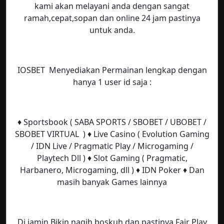
kami akan melayani anda dengan sangat
ramah,cepat,sopan dan online 24 jam pastinya
untuk anda.
IOSBET Menyediakan Permainan lengkap dengan
hanya 1 user id saja :
♦️ Sportsbook ( SABA SPORTS / SBOBET / UBOBET /
SBOBET VIRTUAL ) ♦️ Live Casino ( Evolution Gaming
/ IDN Live / Pragmatic Play / Microgaming /
Playtech Dll ) ♦️ Slot Gaming ( Pragmatic,
Harbanero, Microgaming, dll ) ♦️ IDN Poker ♦️ Dan
masih banyak Games lainnya
Di jamin Bikin nagih boskuh dan pastinya Fair Play