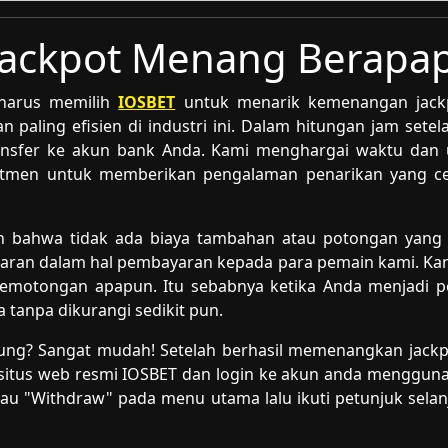
 Jackpot Menang Berapap
 harus memilih
IOSBET
untuk menarik kemenangan jackp
 paling efisien di industri ini. Dalam hitungan jam se
ansfer ke akun bank Anda. Kami menghargai waktu dan 
itmen untuk memberikan pengalaman penarikan yang ce
lah bahwa tidak ada biaya tambahan atau potongan yan
sparan dalam hal pembayaran kepada para pemain kami. K
pemotongan apapun. Itu sebabnya ketika Anda menjadi p
 tanpa dikurangi sedikit pun.
ung? Sangat mudah! Setelah berhasil memenangkan jackpot
 situs web resmi IOSBET dan login ke akun anda menggunak
au "Withdraw" pada menu utama lalu ikuti petunjuk sela