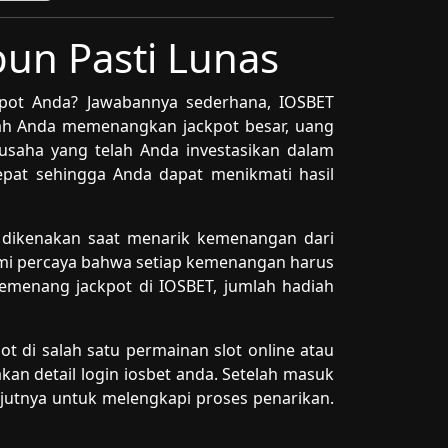
un Pasti Lunas
ot Anda? Jawabannya sederhana, IOSBET
telah Anda memenangkan jackpot besar, uang
usaha yang telah Anda investasikan dalam
pat sehingga Anda dapat menikmati hasil
g dikenakan saat menarik kemenangan dari
ami percaya bahwa setiap kemenangan harus
emenang jackpot di IOSBET, jumlah hadiah
 di salah satu permainan slot online atau
an detail login iosbet anda. Setelah masuk
njutnya untuk melengkapi proses penarikan.