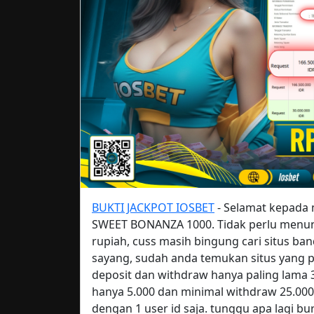
BUKTI JACKPOT IOSBET
- Selamat kepada 
SWEET BONANZA 1000. Tidak perlu menung
rupiah, cuss masih bingung cari situs ba
sayang, sudah anda temukan situs yang pa
deposit dan withdraw hanya paling lama 3
hanya 5.000 dan minimal withdraw 25.00
dengan 1 user id saja. tunggu apa lagi bu