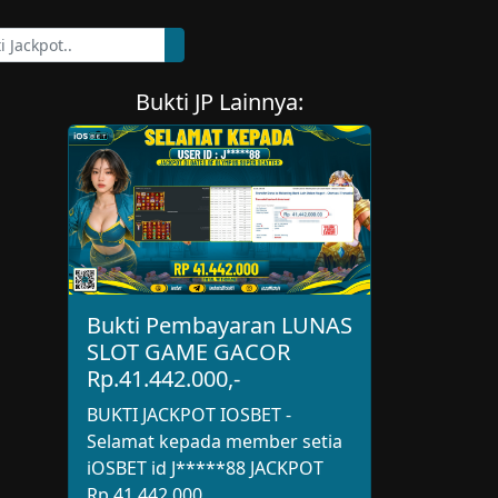
Bukti JP Lainnya:
Bukti Pembayaran LUNAS
SLOT GAME GACOR
Rp.41.442.000,-
BUKTI JACKPOT IOSBET -
Selamat kepada member setia
iOSBET id J*****88 JACKPOT
Rp.41.442.000