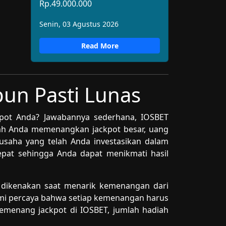
Rp.49.000.000
Senin, 03 Agustus 2026
Read More
un Pasti Lunas
ot Anda? Jawabannya sederhana, IOSBET
telah Anda memenangkan jackpot besar, uang
usaha yang telah Anda investasikan dalam
pat sehingga Anda dapat menikmati hasil
g dikenakan saat menarik kemenangan dari
ami percaya bahwa setiap kemenangan harus
emenang jackpot di IOSBET, jumlah hadiah