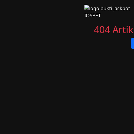
404 Arti