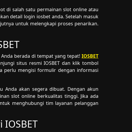
 di salah satu permainan slot online atau
an detail login iosbet anda. Setelah masuk
njutnya untuk melengkapi proses penarikan.
OSBET
a Anda berada di tempat yang tepat!
IOSBET
ungi situs resmi IOSBET dan klik tombol
a perlu mengisi formulir dengan informasi
aru Anda akan segera dibuat. Dengan akun
 slot online berkualitas tinggi. Jika ada
 untuk menghubungi tim layanan pelanggan
i IOSBET