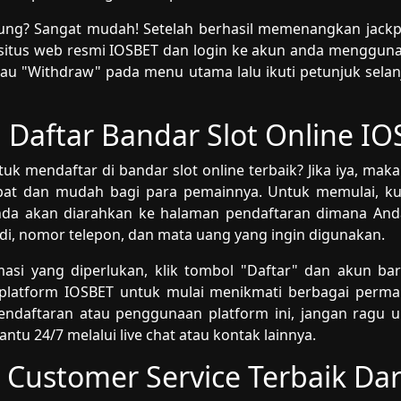
ung? Sangat mudah! Setelah berhasil memenangkan jackpot
 situs web resmi IOSBET dan login ke akun anda menggunak
au "Withdraw" pada menu utama lalu ikuti petunjuk sela
 Daftar Bandar Slot Online I
 mendaftar di bandar slot online terbaik? Jika iya, mak
at dan mudah bagi para pemainnya. Untuk memulai, kunj
Anda akan diarahkan ke halaman pendaftaran dimana And
ndi, nomor telepon, dan mata uang yang ingin digunakan.
rmasi yang diperlukan, klik tombol "Daftar" dan akun b
latform IOSBET untuk mulai menikmati berbagai permainan
endaftaran atau penggunaan platform ini, jangan ragu
tu 24/7 melalui live chat atau kontak lainnya.
 Customer Service Terbaik Dar