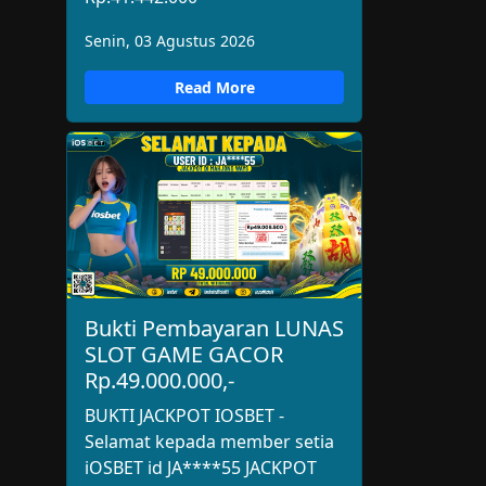
Senin, 03 Agustus 2026
Read More
Bukti Pembayaran LUNAS
SLOT GAME GACOR
Rp.49.000.000,-
BUKTI JACKPOT IOSBET -
Selamat kepada member setia
iOSBET id JA****55 JACKPOT