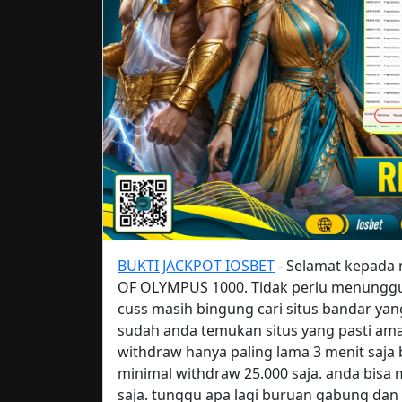
BUKTI JACKPOT IOSBET
- Selamat kepada 
OF OLYMPUS 1000. Tidak perlu menunggu 
cuss masih bingung cari situs bandar yan
sudah anda temukan situs yang pasti aman
withdraw hanya paling lama 3 menit saja 
minimal withdraw 25.000 saja. anda bis
saja. tunggu apa lagi buruan gabung dan k