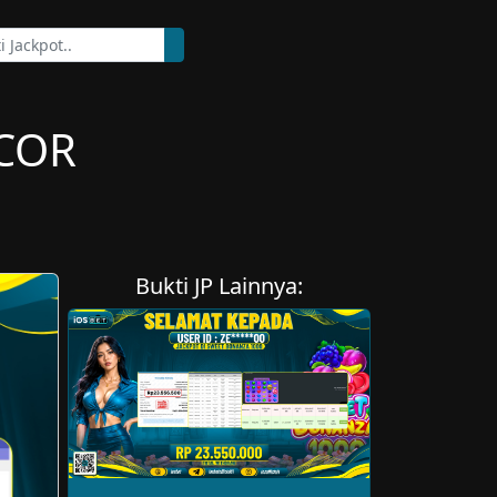
ACOR
Bukti JP Lainnya: