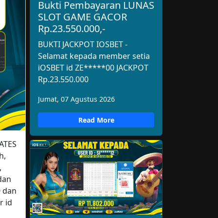
Bukti Pembayaran LUNAS
SLOT GAME GACOR
Rp.23.550.000,-
BUKTI JACKPOT IOSBET -
Selamat kepada member setia
iOSBET id ZE*****00 JACKPOT
Rp.23.550.000
Jumat, 07 Agustus 2026
Read More
GATES
h,
,
dan
0 dan
r id