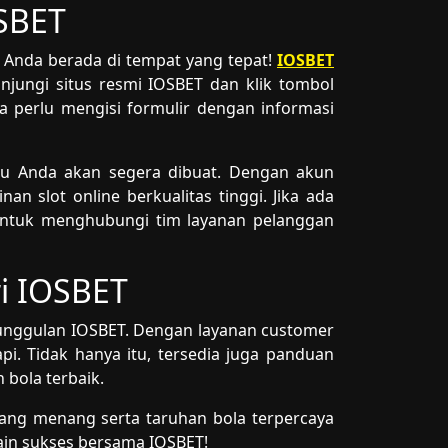
OSBET
a Anda berada di tempat yang tepat!
IOSBET
ungi situs resmi IOSBET dan klik tombol
a perlu mengisi formulir dengan informasi
aru Anda akan segera dibuat. Dengan akun
 slot online berkualitas tinggi. Jika ada
 untuk menghubungi tim layanan pelanggan
i IOSBET
eunggulan IOSBET. Dengan layanan customer
i. Tidak hanya itu, tersedia juga panduan
 bola terbaik.
pang menang serta taruhan bola terpercaya
ain sukses bersama IOSBET!