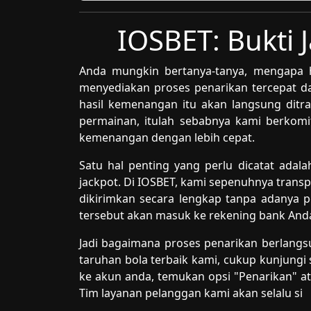
IOSBET: Bukti
Anda mungkin bertanya-tanya, mengapa
menyediakan proses penarikan tercepat dan
hasil kemenangan itu akan langsung ditr
permainan, itulah sebabnya kami berkom
kemenangan dengan lebih cepat.
Satu hal penting yang perlu dicatat ada
jackpot. Di IOSBET, kami sepenuhnya tran
dikirimkan secara lengkap tanpa adanya 
tersebut akan masuk ke rekening bank Anda
Jadi bagaimana proses penarikan berlangs
taruhan bola terbaik kami, cukup kunjungi
ke akun anda, temukan opsi "Penarikan" at
Tim layanan pelanggan kami akan selalu si