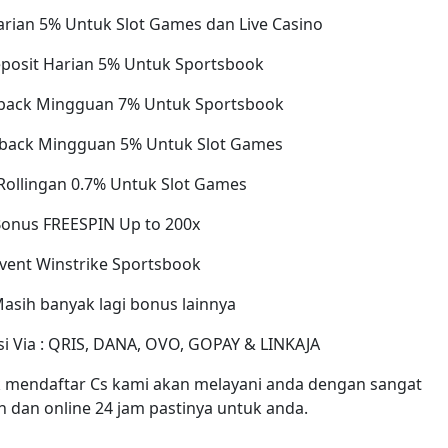
rian 5% Untuk Slot Games dan Live Casino
posit Harian 5% Untuk Sportsbook
back Mingguan 7% Untuk Sportsbook
back Mingguan 5% Untuk Slot Games
Rollingan 0.7% Untuk Slot Games
Bonus FREESPIN Up to 200x
vent Winstrike Sportsbook
asih banyak lagi bonus lainnya
i Via : QRIS, DANA, OVO, GOPAY & LINKAJA
mendaftar Cs kami akan melayani anda dengan sangat
 dan online 24 jam pastinya untuk anda.