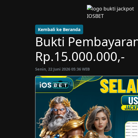
Kembali ke Beranda
Bukti Pembayar
Rp.15.000.000,-
Senin, 22 Juni 2026 05:36 WIB