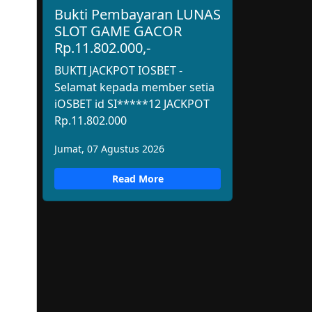
Bukti Pembayaran LUNAS
SLOT GAME GACOR
Rp.11.802.000,-
BUKTI JACKPOT IOSBET -
Selamat kepada member setia
iOSBET id SI*****12 JACKPOT
Rp.11.802.000
Jumat, 07 Agustus 2026
Read More