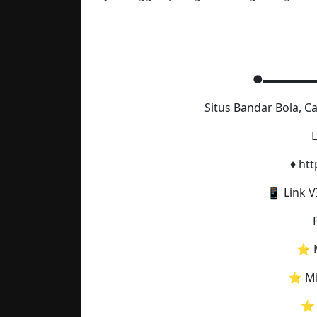
●▬▬▬▬
Situs Bandar Bola, C
♦️ ht
📱 Link V
⭐️ 
⭐️ Mi
⭐️