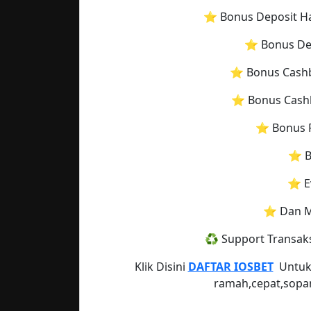
⭐️ Bonus Deposit Ha
⭐️ Bonus De
⭐️ Bonus Cash
⭐️ Bonus Cash
⭐️ Bonus 
⭐️ 
⭐️ E
⭐️ Dan M
♻️ Support Transaks
Klik Disini
DAFTAR IOSBET
Untuk 
ramah,cepat,sopan