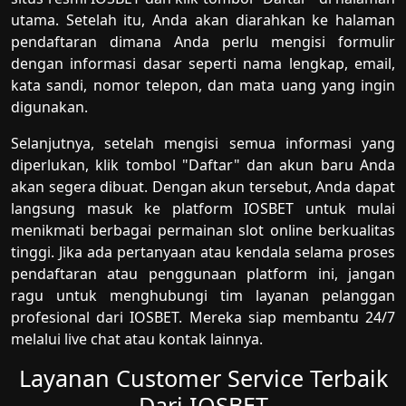
utama. Setelah itu, Anda akan diarahkan ke halaman
pendaftaran dimana Anda perlu mengisi formulir
dengan informasi dasar seperti nama lengkap, email,
kata sandi, nomor telepon, dan mata uang yang ingin
digunakan.
Selanjutnya, setelah mengisi semua informasi yang
diperlukan, klik tombol "Daftar" dan akun baru Anda
akan segera dibuat. Dengan akun tersebut, Anda dapat
langsung masuk ke platform IOSBET untuk mulai
menikmati berbagai permainan slot online berkualitas
tinggi. Jika ada pertanyaan atau kendala selama proses
pendaftaran atau penggunaan platform ini, jangan
ragu untuk menghubungi tim layanan pelanggan
profesional dari IOSBET. Mereka siap membantu 24/7
melalui live chat atau kontak lainnya.
Layanan Customer Service Terbaik
Dari IOSBET