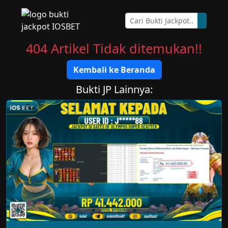
404 Artikel Tidak ditemukan!!
Kembali ke Beranda
Bukti JP Lainnya: