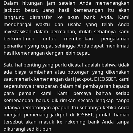
Dalam hitungan jam setelah Anda memenangkan
jackpot besar, uang hasil kemenangan itu akan
langsung ditransfer ke akun bank Anda. Kami
menghargai waktu dan usaha yang telah Anda
investasikan dalam permainan, itulah sebabnya kami
berkomitmen untuk memberikan pengalaman
penarikan yang cepat sehingga Anda dapat menikmati
hasil kemenangan dengan lebih cepat.
Satu hal penting yang perlu dicatat adalah bahwa tidak
ada biaya tambahan atau potongan yang dikenakan
saat menarik kemenangan dari jackpot. Di IOSBET, kami
sepenuhnya transparan dalam hal pembayaran kepada
para pemain kami. Kami percaya bahwa setiap
kemenangan harus dikirimkan secara lengkap tanpa
adanya pemotongan apapun. Itu sebabnya ketika Anda
menjadi pemenang jackpot di IOSBET, jumlah hadiah
tersebut akan masuk ke rekening bank Anda tanpa
dikurangi sedikit pun.