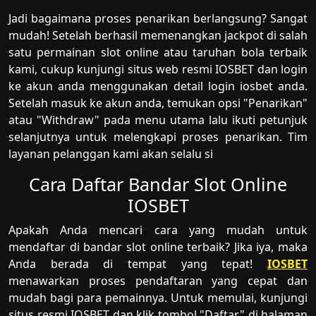
Jadi bagaimana proses penarikan berlangsung? Sangat
mudah! Setelah berhasil memenangkan jackpot di salah
satu permainan slot online atau taruhan bola terbaik
kami, cukup kunjungi situs web resmi IOSBET dan login
ke akun anda menggunakan detail login iosbet anda.
Setelah masuk ke akun anda, temukan opsi "Penarikan"
atau "Withdraw" pada menu utama lalu ikuti petunjuk
selanjutnya untuk melengkapi proses penarikan. Tim
layanan pelanggan kami akan selalu si
Cara Daftar Bandar Slot Online
IOSBET
Apakah Anda mencari cara yang mudah untuk
mendaftar di bandar slot online terbaik? Jika iya, maka
Anda berada di tempat yang tepat!
IOSBET
menawarkan proses pendaftaran yang cepat dan
mudah bagi para pemainnya. Untuk memulai, kunjungi
situs resmi IOSBET dan klik tombol "Daftar" di halaman