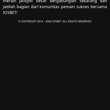
meraih jackpot besar. Bergabunglah sekarang dan
jadilah bagian dari komunitas pemain sukses bersama
IOSBET!
© COPYRIGHT 2014 - 2026 IOSBET. ALL RIGHTS RESERVED.