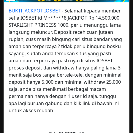
BUKTI JACKPOT IOSBET
- Selamat kepada member
setia IOSBET id M******8 JACKPOT Rp.14.500.000
STARLIGHT PRINCESS 1000. perlu menunggu lama
langsung meluncur. Deposit receh cuan jutaan
rupiah, cuss masih bingung cari situs bandar yang
aman dan terpercaya ? tidak perlu bingung bosku
sayang, sudah anda temukan situs yang pasti
aman dan terpercaya pasti nya di situs IOSBET
proses deposit dan withdraw hanya paling lama 3
menit saja bos tanpa bertele-tele. dengan minimal
deposit hanya 5.000 dan minimal withdraw 25.000
saja. anda bisa menikmati berbagai macam
permainan hanya dengan 1 user id saja. tunggu
apa lagi buruan gabung dan klik link di bawah ini
untuk akses mudah :