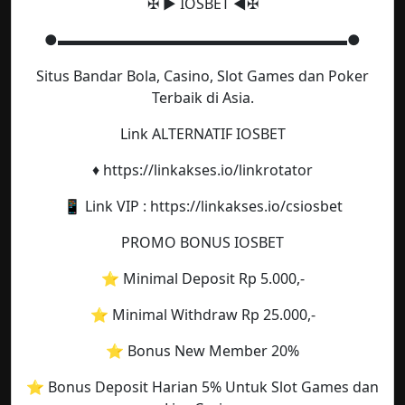
✠ ► IOSBET ◄✠
●▬▬▬▬▬▬▬▬▬▬▬▬▬▬▬▬▬▬▬▬●
Situs Bandar Bola, Casino, Slot Games dan Poker
Terbaik di Asia.
Link ALTERNATIF IOSBET
♦️ https://linkakses.io/linkrotator
📱 Link VIP : https://linkakses.io/csiosbet
PROMO BONUS IOSBET
⭐️ Minimal Deposit Rp 5.000,-
⭐️ Minimal Withdraw Rp 25.000,-
⭐️ Bonus New Member 20%
⭐️ Bonus Deposit Harian 5% Untuk Slot Games dan