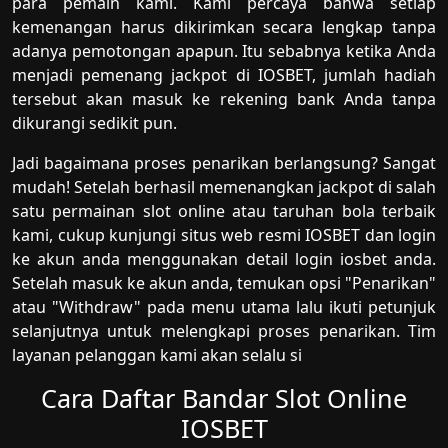
para pemain kami. Kami percaya bahwa setiap
kemenangan harus dikirimkan secara lengkap tanpa
adanya pemotongan apapun. Itu sebabnya ketika Anda
menjadi pemenang jackpot di IOSBET, jumlah hadiah
tersebut akan masuk ke rekening bank Anda tanpa
dikurangi sedikit pun.
Jadi bagaimana proses penarikan berlangsung? Sangat
mudah! Setelah berhasil memenangkan jackpot di salah
satu permainan slot online atau taruhan bola terbaik
kami, cukup kunjungi situs web resmi IOSBET dan login
ke akun anda menggunakan detail login iosbet anda.
Setelah masuk ke akun anda, temukan opsi "Penarikan"
atau "Withdraw" pada menu utama lalu ikuti petunjuk
selanjutnya untuk melengkapi proses penarikan. Tim
layanan pelanggan kami akan selalu si
Cara Daftar Bandar Slot Online
IOSBET