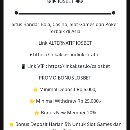
✠ ► IOSBET ◄✠
●▬▬▬▬▬▬▬▬▬▬▬▬▬▬▬▬▬▬▬▬●
Situs Bandar Bola, Casino, Slot Games dan Poker
Terbaik di Asia.
Link ALTERNATIF IOSBET
♦️ https://linkakses.io/linkrotator
📱 Link VIP : https://linkakses.io/csiosbet
PROMO BONUS IOSBET
⭐️ Minimal Deposit Rp 5.000,-
⭐️ Minimal Withdraw Rp 25.000,-
⭐️ Bonus New Member 20%
⭐️ Bonus Deposit Harian 5% Untuk Slot Games dan