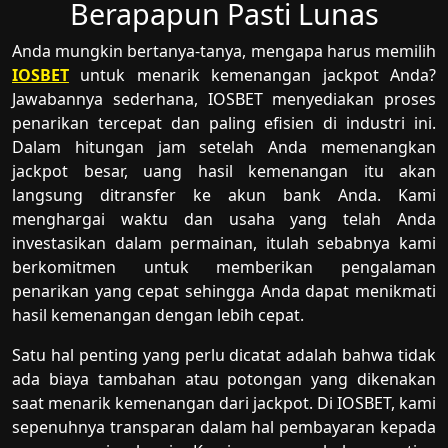
Berapapun Pasti Lunas
Anda mungkin bertanya-tanya, mengapa harus memilih
IOSBET
untuk menarik kemenangan jackpot Anda?
Jawabannya sederhana, IOSBET menyediakan proses
penarikan tercepat dan paling efisien di industri ini.
Dalam hitungan jam setelah Anda memenangkan
jackpot besar, uang hasil kemenangan itu akan
langsung ditransfer ke akun bank Anda. Kami
menghargai waktu dan usaha yang telah Anda
investasikan dalam permainan, itulah sebabnya kami
berkomitmen untuk memberikan pengalaman
penarikan yang cepat sehingga Anda dapat menikmati
hasil kemenangan dengan lebih cepat.
Satu hal penting yang perlu dicatat adalah bahwa tidak
ada biaya tambahan atau potongan yang dikenakan
saat menarik kemenangan dari jackpot. Di IOSBET, kami
sepenuhnya transparan dalam hal pembayaran kepada