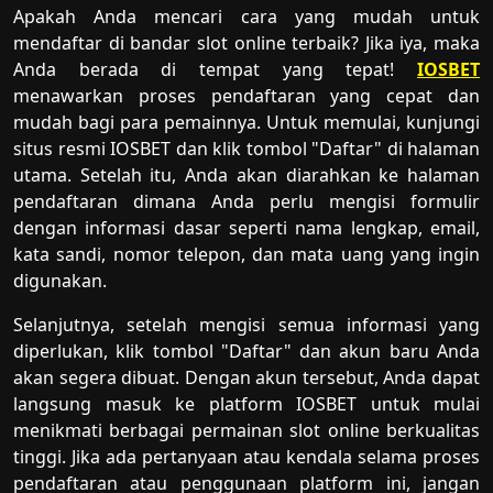
Apakah Anda mencari cara yang mudah untuk
mendaftar di bandar slot online terbaik? Jika iya, maka
Anda berada di tempat yang tepat!
IOSBET
menawarkan proses pendaftaran yang cepat dan
mudah bagi para pemainnya. Untuk memulai, kunjungi
situs resmi IOSBET dan klik tombol "Daftar" di halaman
utama. Setelah itu, Anda akan diarahkan ke halaman
pendaftaran dimana Anda perlu mengisi formulir
dengan informasi dasar seperti nama lengkap, email,
kata sandi, nomor telepon, dan mata uang yang ingin
digunakan.
Selanjutnya, setelah mengisi semua informasi yang
diperlukan, klik tombol "Daftar" dan akun baru Anda
akan segera dibuat. Dengan akun tersebut, Anda dapat
langsung masuk ke platform IOSBET untuk mulai
menikmati berbagai permainan slot online berkualitas
tinggi. Jika ada pertanyaan atau kendala selama proses
pendaftaran atau penggunaan platform ini, jangan