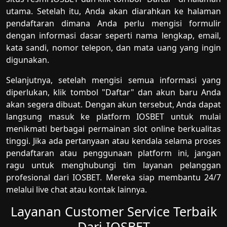
utama. Setelah itu, Anda akan diarahkan ke halaman
pendaftaran dimana Anda perlu mengisi formulir
dengan informasi dasar seperti nama lengkap, email,
kata sandi, nomor telepon, dan mata uang yang ingin
digunakan.
Selanjutnya, setelah mengisi semua informasi yang
diperlukan, klik tombol "Daftar" dan akun baru Anda
akan segera dibuat. Dengan akun tersebut, Anda dapat
langsung masuk ke platform IOSBET untuk mulai
menikmati berbagai permainan slot online berkualitas
tinggi. Jika ada pertanyaan atau kendala selama proses
pendaftaran atau penggunaan platform ini, jangan
ragu untuk menghubungi tim layanan pelanggan
profesional dari IOSBET. Mereka siap membantu 24/7
melalui live chat atau kontak lainnya.
Layanan Customer Service Terbaik
Dari IOSBET