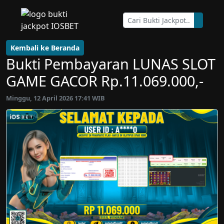
Kembali ke Beranda
Bukti Pembayaran LUNAS SLOT
GAME GACOR Rp.11.069.000,-
Minggu, 12 April 2026 17:41 WIB