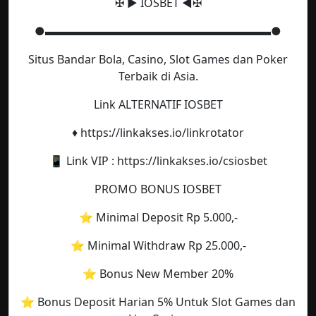
✠ ► IOSBET ◄✠
●▬▬▬▬▬▬▬▬▬▬▬▬▬▬▬▬▬▬▬▬●
Situs Bandar Bola, Casino, Slot Games dan Poker
Terbaik di Asia.
Link ALTERNATIF IOSBET
♦️ https://linkakses.io/linkrotator
📱 Link VIP : https://linkakses.io/csiosbet
PROMO BONUS IOSBET
⭐️ Minimal Deposit Rp 5.000,-
⭐️ Minimal Withdraw Rp 25.000,-
⭐️ Bonus New Member 20%
⭐️ Bonus Deposit Harian 5% Untuk Slot Games dan