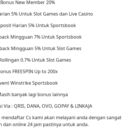
 Bonus New Member 20%
rian 5% Untuk Slot Games dan Live Casino
posit Harian 5% Untuk Sportsbook
back Mingguan 7% Untuk Sportsbook
back Mingguan 5% Untuk Slot Games
Rollingan 0.7% Untuk Slot Games
Bonus FREESPIN Up to 200x
vent Winstrike Sportsbook
asih banyak lagi bonus lainnya
i Via : QRIS, DANA, OVO, GOPAY & LINKAJA
mendaftar Cs kami akan melayani anda dengan sangat
 dan online 24 jam pastinya untuk anda.