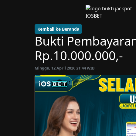
Kembali ke Beranda
Bukti Pembayar
Rp.10.000.000,-
Minggu, 12 April 2026 21:44 WIB