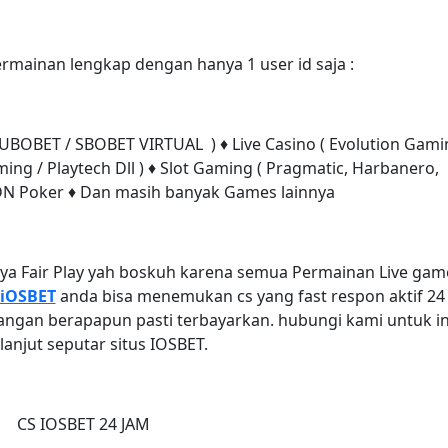
mainan lengkap dengan hanya 1 user id saja :
UBOBET / SBOBET VIRTUAL ) ♦️ Live Casino ( Evolution Gami
ing / Playtech Dll ) ♦️ Slot Gaming ( Pragmatic, Harbanero,
 IDN Poker ♦️ Dan masih banyak Games lainnya
nya Fair Play yah boskuh karena semua Permainan Live gam
iOSBET
anda bisa menemukan cs yang fast respon aktif 24
ngan berapapun pasti terbayarkan. hubungi kami untuk i
 lanjut seputar situs IOSBET.
CS IOSBET 24 JAM