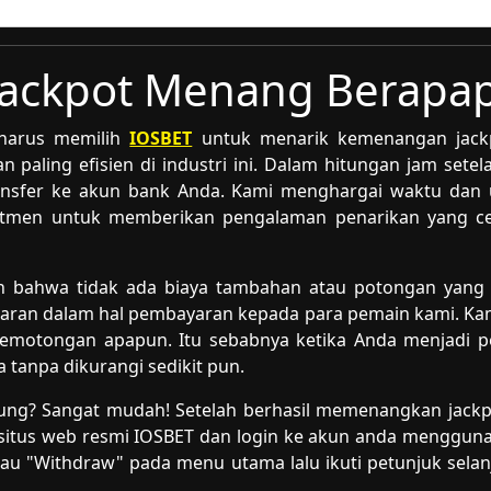
 Jackpot Menang Berapap
 harus memilih
IOSBET
untuk menarik kemenangan jackp
 paling efisien di industri ini. Dalam hitungan jam se
ansfer ke akun bank Anda. Kami menghargai waktu dan 
itmen untuk memberikan pengalaman penarikan yang ce
lah bahwa tidak ada biaya tambahan atau potongan yan
sparan dalam hal pembayaran kepada para pemain kami. K
pemotongan apapun. Itu sebabnya ketika Anda menjadi p
 tanpa dikurangi sedikit pun.
ung? Sangat mudah! Setelah berhasil memenangkan jackpot
 situs web resmi IOSBET dan login ke akun anda menggunak
au "Withdraw" pada menu utama lalu ikuti petunjuk sela