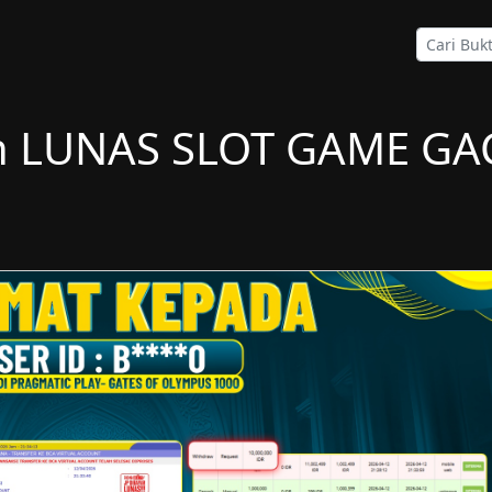
an LUNAS SLOT GAME G