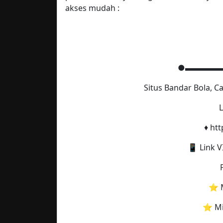
akses mudah :
●▬▬▬▬
Situs Bandar Bola, C
♦️ ht
📱 Link V
⭐️ 
⭐️ Mi