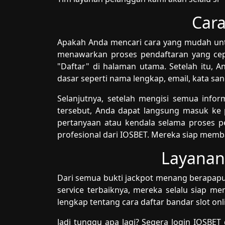
Cara
Apakah Anda mencari cara yang mudah untuk
menawarkan proses pendaftaran yang cep
"Daftar" di halaman utama. Setelah itu, 
dasar seperti nama lengkap, email, kata sa
Selanjutnya, setelah mengisi semua info
tersebut, Anda dapat langsung masuk ke p
pertanyaan atau kendala selama proses p
profesional dari IOSBET. Mereka siap memban
Layanan
Dari semua bukti jackpot menang berapapu
service terbaiknya, mereka selalu siap m
lengkap tentang cara daftar bandar slot on
Jadi tunggu apa lagi? Segera login IOSBE