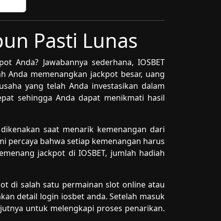
un Pasti Lunas
ot Anda? Jawabannya sederhana, IOSBET
telah Anda memenangkan jackpot besar, uang
usaha yang telah Anda investasikan dalam
pat sehingga Anda dapat menikmati hasil
g dikenakan saat menarik kemenangan dari
ami percaya bahwa setiap kemenangan harus
emenang jackpot di IOSBET, jumlah hadiah
 di salah satu permainan slot online atau
an detail login iosbet anda. Setelah masuk
njutnya untuk melengkapi proses penarikan.