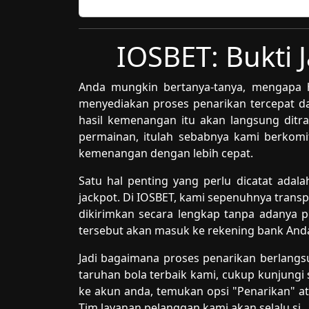
IOSBET: Bukti
Anda mungkin bertanya-tanya, mengapa
menyediakan proses penarikan tercepat dan
hasil kemenangan itu akan langsung ditr
permainan, itulah sebabnya kami berkom
kemenangan dengan lebih cepat.
Satu hal penting yang perlu dicatat ada
jackpot. Di IOSBET, kami sepenuhnya tran
dikirimkan secara lengkap tanpa adanya 
tersebut akan masuk ke rekening bank Anda
Jadi bagaimana proses penarikan berlangs
taruhan bola terbaik kami, cukup kunjungi
ke akun anda, temukan opsi "Penarikan" at
Tim layanan pelanggan kami akan selalu si