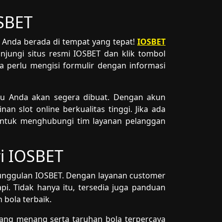
OSBET
a Anda berada di tempat yang tepat!
IOSBET
ungi situs resmi IOSBET dan klik tombol
a perlu mengisi formulir dengan informasi
aru Anda akan segera dibuat. Dengan akun
 slot online berkualitas tinggi. Jika ada
 untuk menghubungi tim layanan pelanggan
i IOSBET
eunggulan IOSBET. Dengan layanan customer
i. Tidak hanya itu, tersedia juga panduan
 bola terbaik.
pang menang serta taruhan bola terpercaya