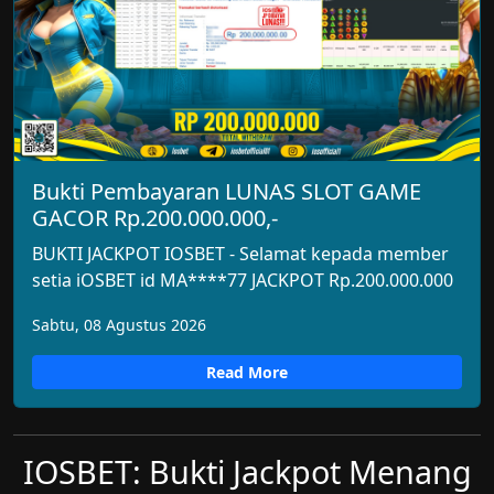
Bukti Pembayaran LUNAS SLOT GAME
GACOR Rp.200.000.000,-
BUKTI JACKPOT IOSBET - Selamat kepada member
setia iOSBET id MA****77 JACKPOT Rp.200.000.000
Sabtu, 08 Agustus 2026
Read More
IOSBET: Bukti Jackpot Menang