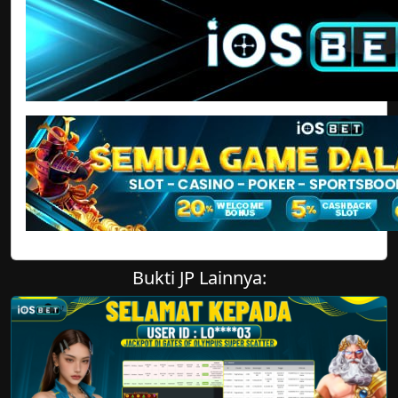
Bukti JP Lainnya: