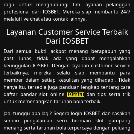
ragu untuk menghubungi tim layanan pelanggan
profesional dari IOSBET. Mereka siap membantu 24/7
melalui live chat atau kontak lainnya.
Layanan Customer Service Terbaik
Dari IOSBET
Dari semua bukti jackpot menang berapapun yang
pasti lunas, tidak ada yang dapat mengalahkan
keunggulan IOSBET. Dengan layanan customer service
terbaiknya, mereka selalu siap membantu para
member dalam setiap kesulitan yang dihadapi. Tidak
hanya itu, tersedia juga panduan lengkap tentang cara
daftar bandar slot online
IOSBET
dan tips serta trik
untuk memenangkan taruhan bola terbaik.
Jadi tunggu apa lagi? Segera login IOSBET dan rasakan
sendiri pengalaman seru bermain slot gampang
menang serta taruhan bola terpercaya dengan peluang