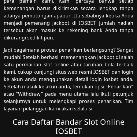
para pemain kami. Kami percaya bahwa setiap
kemenangan harus dikirimkan secara lengkap tanpa
adanya pemotongan apapun. Itu sebabnya ketika Anda
menjadi pemenang jackpot di IOSBET, jumlah hadiah
tersebut akan masuk ke rekening bank Anda tanpa
dikurangi sedikit pun.
Jadi bagaimana proses penarikan berlangsung? Sangat
mudah! Setelah berhasil memenangkan jackpot di salah
satu permainan slot online atau taruhan bola terbaik
kami, cukup kunjungi situs web resmi IOSBET dan login
ke akun anda menggunakan detail login iosbet anda.
Setelah masuk ke akun anda, temukan opsi "Penarikan"
atau "Withdraw" pada menu utama lalu ikuti petunjuk
selanjutnya untuk melengkapi proses penarikan. Tim
layanan pelanggan kami akan selalu si
Cara Daftar Bandar Slot Online
IOSBET