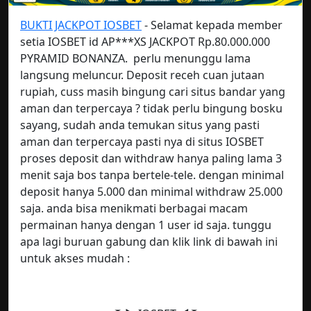
BUKTI JACKPOT IOSBET
- Selamat kepada member
setia IOSBET id AP***XS JACKPOT Rp.80.000.000
PYRAMID BONANZA. perlu menunggu lama
langsung meluncur. Deposit receh cuan jutaan
rupiah, cuss masih bingung cari situs bandar yang
aman dan terpercaya ? tidak perlu bingung bosku
sayang, sudah anda temukan situs yang pasti
aman dan terpercaya pasti nya di situs IOSBET
proses deposit dan withdraw hanya paling lama 3
menit saja bos tanpa bertele-tele. dengan minimal
deposit hanya 5.000 dan minimal withdraw 25.000
saja. anda bisa menikmati berbagai macam
permainan hanya dengan 1 user id saja. tunggu
apa lagi buruan gabung dan klik link di bawah ini
untuk akses mudah :