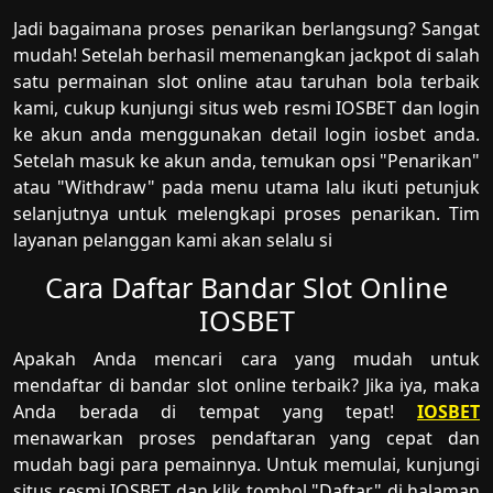
Jadi bagaimana proses penarikan berlangsung? Sangat
mudah! Setelah berhasil memenangkan jackpot di salah
satu permainan slot online atau taruhan bola terbaik
kami, cukup kunjungi situs web resmi IOSBET dan login
ke akun anda menggunakan detail login iosbet anda.
Setelah masuk ke akun anda, temukan opsi "Penarikan"
atau "Withdraw" pada menu utama lalu ikuti petunjuk
selanjutnya untuk melengkapi proses penarikan. Tim
layanan pelanggan kami akan selalu si
Cara Daftar Bandar Slot Online
IOSBET
Apakah Anda mencari cara yang mudah untuk
mendaftar di bandar slot online terbaik? Jika iya, maka
Anda berada di tempat yang tepat!
IOSBET
menawarkan proses pendaftaran yang cepat dan
mudah bagi para pemainnya. Untuk memulai, kunjungi
situs resmi IOSBET dan klik tombol "Daftar" di halaman