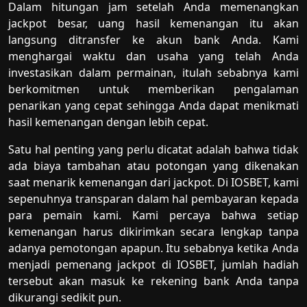
Dalam hitungan jam setelah Anda memenangkan
jackpot besar, uang hasil kemenangan itu akan
langsung ditransfer ke akun bank Anda. Kami
menghargai waktu dan usaha yang telah Anda
investasikan dalam permainan, itulah sebabnya kami
berkomitmen untuk memberikan pengalaman
penarikan yang cepat sehingga Anda dapat menikmati
hasil kemenangan dengan lebih cepat.
Satu hal penting yang perlu dicatat adalah bahwa tidak
ada biaya tambahan atau potongan yang dikenakan
saat menarik kemenangan dari jackpot. Di IOSBET, kami
sepenuhnya transparan dalam hal pembayaran kepada
para pemain kami. Kami percaya bahwa setiap
kemenangan harus dikirimkan secara lengkap tanpa
adanya pemotongan apapun. Itu sebabnya ketika Anda
menjadi pemenang jackpot di IOSBET, jumlah hadiah
tersebut akan masuk ke rekening bank Anda tanpa
dikurangi sedikit pun.