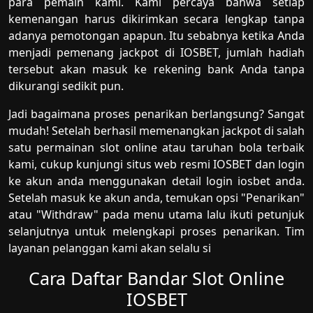
para pemain kami. Kami percaya bahwa setiap
kemenangan harus dikirimkan secara lengkap tanpa
adanya pemotongan apapun. Itu sebabnya ketika Anda
menjadi pemenang jackpot di IOSBET, jumlah hadiah
tersebut akan masuk ke rekening bank Anda tanpa
dikurangi sedikit pun.
Jadi bagaimana proses penarikan berlangsung? Sangat
mudah! Setelah berhasil memenangkan jackpot di salah
satu permainan slot online atau taruhan bola terbaik
kami, cukup kunjungi situs web resmi IOSBET dan login
ke akun anda menggunakan detail login iosbet anda.
Setelah masuk ke akun anda, temukan opsi "Penarikan"
atau "Withdraw" pada menu utama lalu ikuti petunjuk
selanjutnya untuk melengkapi proses penarikan. Tim
layanan pelanggan kami akan selalu si
Cara Daftar Bandar Slot Online
IOSBET