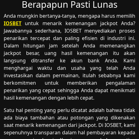
Berapapun Pasti Lunas
Anda mungkin bertanya-tanya, mengapa harus memilih
IOSBET
untuk menarik kemenangan jackpot Anda?
Jawabannya sederhana, IOSBET menyediakan proses
penarikan tercepat dan paling efisien di industri ini.
Dalam hitungan jam setelah Anda memenangkan
jackpot besar, uang hasil kemenangan itu akan
langsung ditransfer ke akun bank Anda. Kami
menghargai waktu dan usaha yang telah Anda
investasikan dalam permainan, itulah sebabnya kami
berkomitmen untuk memberikan pengalaman
penarikan yang cepat sehingga Anda dapat menikmati
hasil kemenangan dengan lebih cepat.
Satu hal penting yang perlu dicatat adalah bahwa tidak
ada biaya tambahan atau potongan yang dikenakan
saat menarik kemenangan dari jackpot. Di IOSBET, kami
sepenuhnya transparan dalam hal pembayaran kepada