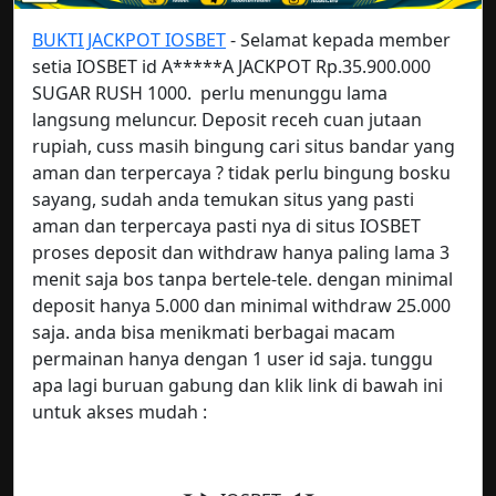
BUKTI JACKPOT IOSBET
- Selamat kepada member
setia IOSBET id A*****A JACKPOT Rp.35.900.000
SUGAR RUSH 1000. perlu menunggu lama
langsung meluncur. Deposit receh cuan jutaan
rupiah, cuss masih bingung cari situs bandar yang
aman dan terpercaya ? tidak perlu bingung bosku
sayang, sudah anda temukan situs yang pasti
aman dan terpercaya pasti nya di situs IOSBET
proses deposit dan withdraw hanya paling lama 3
menit saja bos tanpa bertele-tele. dengan minimal
deposit hanya 5.000 dan minimal withdraw 25.000
saja. anda bisa menikmati berbagai macam
permainan hanya dengan 1 user id saja. tunggu
apa lagi buruan gabung dan klik link di bawah ini
untuk akses mudah :