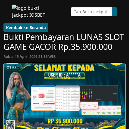
Kembali ke Beranda
Bukti Pembayaran LUNAS SLOT
GAME GACOR Rp.35.900.000
Rabu, 15 April 2026 21:36 WIB