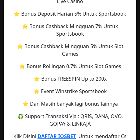
Live Casino
⭐️ Bonus Deposit Harian 5% Untuk Sportsbook
⭐️ Bonus Cashback Mingguan 7% Untuk
Sportsbook
⭐️ Bonus Cashback Mingguan 5% Untuk Slot
Games
⭐️ Bonus Rollingan 0.7% Untuk Slot Games
⭐️ Bonus FREESPIN Up to 200x
⭐️ Event Winstrike Sportsbook
⭐️ Dan Masih banyak lagi bonus lainnya
♻️ Support Transaksi Via : QRIS, DANA, OVO,
GOPAY & LINKAJA
Klik Disini
DAFTAR IOSBET
Untuk mendaftar Cs