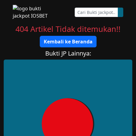
404 Artikel Tidak ditemukan!!
Kembali ke Beranda
Bukti JP Lainnya: