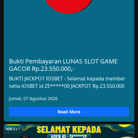
Bukti Pembayaran LUNAS SLOT GAME
GACOR Rp.23.550.000,-
BUKTI JACKPOT IOSBET - Selamat kepada member
setia iOSBET id ZE*****00 JACKPOT Rp.23.550.000
Jumat, 07 Agustus 2026
Read More