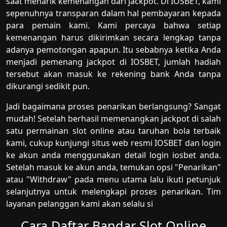
saat menarik kemenangan dari jackpot. Di IOSBET, kami
sepenuhnya transparan dalam hal pembayaran kepada
para pemain kami. Kami percaya bahwa setiap
kemenangan harus dikirimkan secara lengkap tanpa
adanya pemotongan apapun. Itu sebabnya ketika Anda
menjadi pemenang jackpot di IOSBET, jumlah hadiah
tersebut akan masuk ke rekening bank Anda tanpa
dikurangi sedikit pun.
Jadi bagaimana proses penarikan berlangsung? Sangat
mudah! Setelah berhasil memenangkan jackpot di salah
satu permainan slot online atau taruhan bola terbaik
kami, cukup kunjungi situs web resmi IOSBET dan login
ke akun anda menggunakan detail login iosbet anda.
Setelah masuk ke akun anda, temukan opsi "Penarikan"
atau "Withdraw" pada menu utama lalu ikuti petunjuk
selanjutnya untuk melengkapi proses penarikan. Tim
layanan pelanggan kami akan selalu si
Cara Daftar Bandar Slot Online