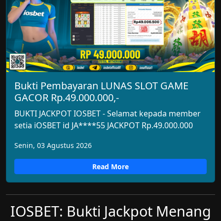
Bukti Pembayaran LUNAS SLOT GAME
GACOR Rp.49.000.000,-
BUKTI JACKPOT IOSBET - Selamat kepada member
setia iOSBET id JA****55 JACKPOT Rp.49.000.000
Senin, 03 Agustus 2026
Read More
IOSBET: Bukti Jackpot Menang