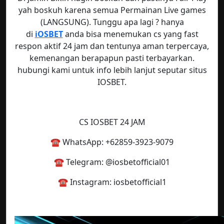
yah boskuh karena semua Permainan Live games
(LANGSUNG). Tunggu apa lagi ? hanya
di
iOSBET
anda bisa menemukan cs yang fast
respon aktif 24 jam dan tentunya aman terpercaya,
kemenangan berapapun pasti terbayarkan.
hubungi kami untuk info lebih lanjut seputar situs
IOSBET.
CS IOSBET 24 JAM
☎️ WhatsApp: +62859-3923-9079
☎️ Telegram: @iosbetofficial01
☎️ Instagram: iosbetofficial1