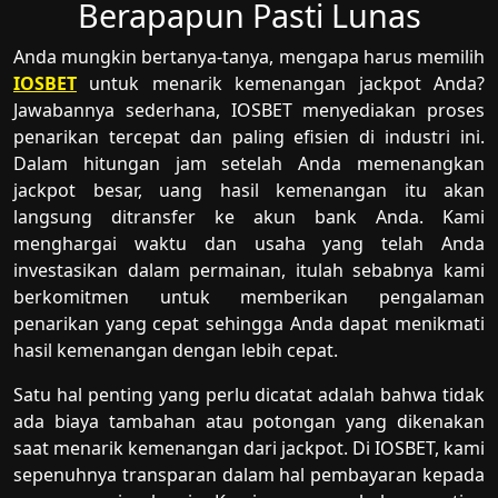
Berapapun Pasti Lunas
Anda mungkin bertanya-tanya, mengapa harus memilih
IOSBET
untuk menarik kemenangan jackpot Anda?
Jawabannya sederhana, IOSBET menyediakan proses
penarikan tercepat dan paling efisien di industri ini.
Dalam hitungan jam setelah Anda memenangkan
jackpot besar, uang hasil kemenangan itu akan
langsung ditransfer ke akun bank Anda. Kami
menghargai waktu dan usaha yang telah Anda
investasikan dalam permainan, itulah sebabnya kami
berkomitmen untuk memberikan pengalaman
penarikan yang cepat sehingga Anda dapat menikmati
hasil kemenangan dengan lebih cepat.
Satu hal penting yang perlu dicatat adalah bahwa tidak
ada biaya tambahan atau potongan yang dikenakan
saat menarik kemenangan dari jackpot. Di IOSBET, kami
sepenuhnya transparan dalam hal pembayaran kepada