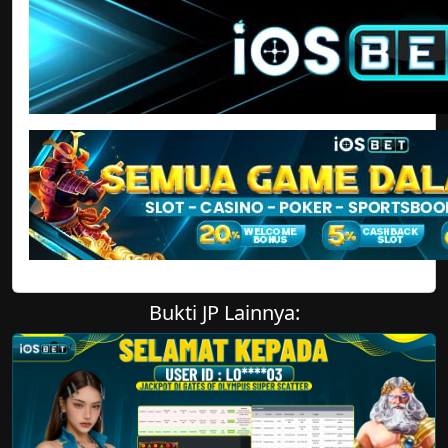
Bukti JP Lainnya: