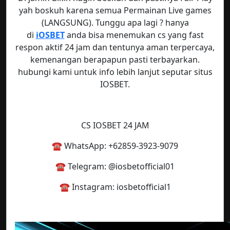
yah boskuh karena semua Permainan Live games
(LANGSUNG). Tunggu apa lagi ? hanya
di
iOSBET
anda bisa menemukan cs yang fast
respon aktif 24 jam dan tentunya aman terpercaya,
kemenangan berapapun pasti terbayarkan.
hubungi kami untuk info lebih lanjut seputar situs
IOSBET.
CS IOSBET 24 JAM
☎️ WhatsApp: +62859-3923-9079
☎️ Telegram: @iosbetofficial01
☎️ Instagram: iosbetofficial1