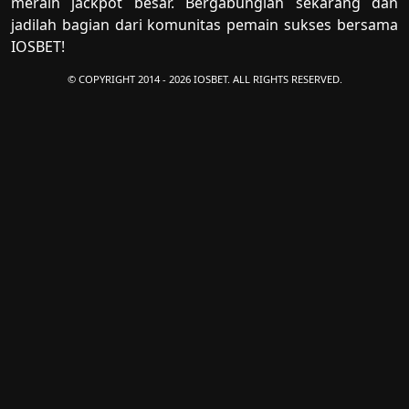
meraih jackpot besar. Bergabunglah sekarang dan
jadilah bagian dari komunitas pemain sukses bersama
IOSBET!
© COPYRIGHT 2014 - 2026 IOSBET. ALL RIGHTS RESERVED.