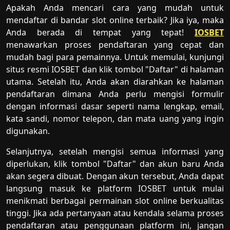
Apakah Anda mencari cara yang mudah untuk
mendaftar di bandar slot online terbaik? Jika iya, maka
Anda berada di tempat yang tepat!
IOSBET
menawarkan proses pendaftaran yang cepat dan
mudah bagi para pemainnya. Untuk memulai, kunjungi
situs resmi IOSBET dan klik tombol "Daftar" di halaman
utama. Setelah itu, Anda akan diarahkan ke halaman
pendaftaran dimana Anda perlu mengisi formulir
dengan informasi dasar seperti nama lengkap, email,
kata sandi, nomor telepon, dan mata uang yang ingin
digunakan.
Selanjutnya, setelah mengisi semua informasi yang
diperlukan, klik tombol "Daftar" dan akun baru Anda
akan segera dibuat. Dengan akun tersebut, Anda dapat
langsung masuk ke platform IOSBET untuk mulai
menikmati berbagai permainan slot online berkualitas
tinggi. Jika ada pertanyaan atau kendala selama proses
pendaftaran atau penggunaan platform ini, jangan