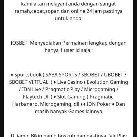
kami akan melayani anda dengan sangat
ramah,cepat,sopan dan online 24 jam pastinya
untuk anda.
IOSBET Menyediakan Permainan lengkap dengan
hanya 1 user id saja :
♦️ Sportsbook ( SABA SPORTS / SBOBET / UBOBET /
SBOBET VIRTUAL ) ♦️ Live Casino ( Evolution Gaming
/ IDN Live / Pragmatic Play / Microgaming /
Playtech Dll ) ♦️ Slot Gaming ( Pragmatic,
Harbanero, Microgaming, dll ) ♦️ IDN Poker ♦️ Dan
masih banyak Games lainnya
Di jamin Bikin nagih boskuh dan pastinya Fair Play