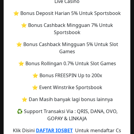
Live Casino
⭐️ Bonus Deposit Harian 5% Untuk Sportsbook
⭐️ Bonus Cashback Mingguan 7% Untuk
Sportsbook
⭐️ Bonus Cashback Mingguan 5% Untuk Slot
Games
⭐️ Bonus Rollingan 0.7% Untuk Slot Games
⭐️ Bonus FREESPIN Up to 200x
⭐️ Event Winstrike Sportsbook
⭐️ Dan Masih banyak lagi bonus lainnya
♻️ Support Transaksi Via : QRIS, DANA, OVO,
GOPAY & LINKAJA
Klik Disini
DAFTAR IOSBET
Untuk mendaftar Cs