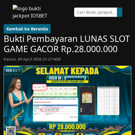
Kembali ke Beranda
Bukti Pembayaran LUNAS SLOT
GAME GACOR Rp.28.000.000
Kamis, 09 April 2026 21:27 WIB