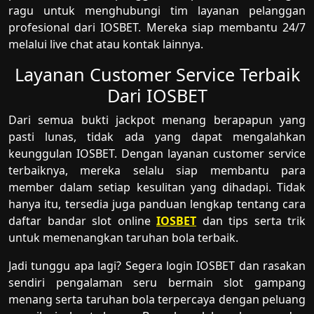
ragu untuk menghubungi tim layanan pelanggan
profesional dari IOSBET. Mereka siap membantu 24/7
melalui live chat atau kontak lainnya.
Layanan Customer Service Terbaik
Dari IOSBET
Dari semua bukti jackpot menang berapapun yang
pasti lunas, tidak ada yang dapat mengalahkan
keunggulan IOSBET. Dengan layanan customer service
terbaiknya, mereka selalu siap membantu para
member dalam setiap kesulitan yang dihadapi. Tidak
hanya itu, tersedia juga panduan lengkap tentang cara
daftar bandar slot online
IOSBET
dan tips serta trik
untuk memenangkan taruhan bola terbaik.
Jadi tunggu apa lagi? Segera login IOSBET dan rasakan
sendiri pengalaman seru bermain slot gampang
menang serta taruhan bola terpercaya dengan peluang