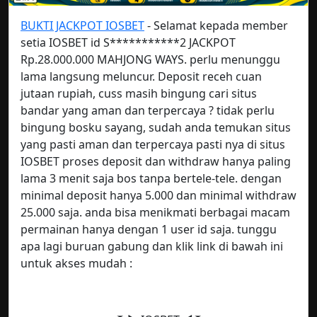
BUKTI JACKPOT IOSBET
- Selamat kepada member
setia IOSBET id S***********2 JACKPOT
Rp.28.000.000 MAHJONG WAYS. perlu menunggu
lama langsung meluncur. Deposit receh cuan
jutaan rupiah, cuss masih bingung cari situs
bandar yang aman dan terpercaya ? tidak perlu
bingung bosku sayang, sudah anda temukan situs
yang pasti aman dan terpercaya pasti nya di situs
IOSBET proses deposit dan withdraw hanya paling
lama 3 menit saja bos tanpa bertele-tele. dengan
minimal deposit hanya 5.000 dan minimal withdraw
25.000 saja. anda bisa menikmati berbagai macam
permainan hanya dengan 1 user id saja. tunggu
apa lagi buruan gabung dan klik link di bawah ini
untuk akses mudah :