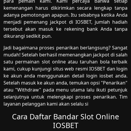
para pemain kami. Kami percaya bahwa setiap
kemenangan harus dikirimkan secara lengkap tanpa
adanya pemotongan apapun. Itu sebabnya ketika Anda
menjadi pemenang jackpot di IOSBET, jumlah hadiah
tersebut akan masuk ke rekening bank Anda tanpa
dikurangi sedikit pun.
Jadi bagaimana proses penarikan berlangsung? Sangat
mudah! Setelah berhasil memenangkan jackpot di salah
satu permainan slot online atau taruhan bola terbaik
kami, cukup kunjungi situs web resmi IOSBET dan login
ke akun anda menggunakan detail login iosbet anda.
Setelah masuk ke akun anda, temukan opsi "Penarikan"
atau "Withdraw" pada menu utama lalu ikuti petunjuk
selanjutnya untuk melengkapi proses penarikan. Tim
layanan pelanggan kami akan selalu si
Cara Daftar Bandar Slot Online
IOSBET