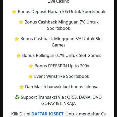
Live Casino
⭐️ Bonus Deposit Harian 5% Untuk Sportsbook
⭐️ Bonus Cashback Mingguan 7% Untuk
Sportsbook
⭐️ Bonus Cashback Mingguan 5% Untuk Slot
Games
⭐️ Bonus Rollingan 0.7% Untuk Slot Games
⭐️ Bonus FREESPIN Up to 200x
⭐️ Event Winstrike Sportsbook
⭐️ Dan Masih banyak lagi bonus lainnya
♻️ Support Transaksi Via : QRIS, DANA, OVO,
GOPAY & LINKAJA
Klik Disini
DAFTAR IOSBET
Untuk mendaftar Cs