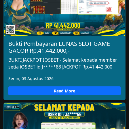
Bukti Pembayaran LUNAS SLOT GAME
GACOR Rp.41.442.000,-
BUKTI JACKPOT IOSBET - Selamat kepada member
setia iOSBET id J*****88 JACKPOT Rp.41.442.000
Senin, 03 Agustus 2026
Read More