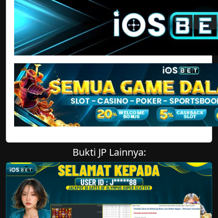
Bukti JP Lainnya: