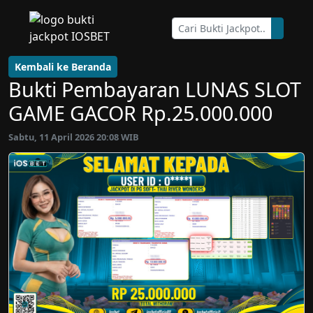
Kembali ke Beranda
Bukti Pembayaran LUNAS SLOT
GAME GACOR Rp.25.000.000
Sabtu, 11 April 2026 20:08 WIB