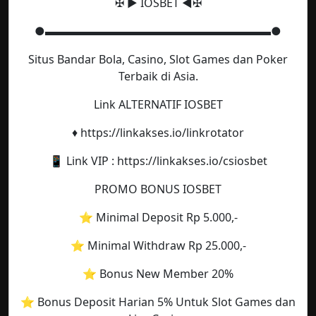
✠ ► IOSBET ◄✠
●▬▬▬▬▬▬▬▬▬▬▬▬▬▬▬▬▬▬▬▬●
Situs Bandar Bola, Casino, Slot Games dan Poker
Terbaik di Asia.
Link ALTERNATIF IOSBET
♦️ https://linkakses.io/linkrotator
📱 Link VIP : https://linkakses.io/csiosbet
PROMO BONUS IOSBET
⭐️ Minimal Deposit Rp 5.000,-
⭐️ Minimal Withdraw Rp 25.000,-
⭐️ Bonus New Member 20%
⭐️ Bonus Deposit Harian 5% Untuk Slot Games dan