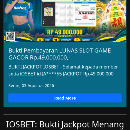
Bukti Pembayaran LUNAS SLOT GAME
GACOR Rp.49.000.000,-
BUKTI JACKPOT IOSBET - Selamat kepada member
setia iOSBET id JA****55 JACKPOT Rp.49.000.000
Senin, 03 Agustus 2026
Read More
IOSBET: Bukti Jackpot Menang