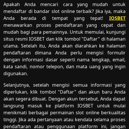
Apakah Anda mencari cara yang mudah untuk
mendaftar di bandar slot online terbaik? Jika iya, maka
Anda berada di tempat yang tepat!
IOSBET
menawarkan proses pendaftaran yang cepat dan
mudah bagi para pemainnya. Untuk memulai, kunjungi
situs resmi IOSBET dan klik tombol "Daftar" di halaman
utama. Setelah itu, Anda akan diarahkan ke halaman
pendaftaran dimana Anda perlu mengisi formulir
dengan informasi dasar seperti nama lengkap, email,
kata sandi, nomor telepon, dan mata uang yang ingin
digunakan.
Selanjutnya, setelah mengisi semua informasi yang
diperlukan, klik tombol "Daftar" dan akun baru Anda
akan segera dibuat. Dengan akun tersebut, Anda dapat
langsung masuk ke platform IOSBET untuk mulai
menikmati berbagai permainan slot online berkualitas
tinggi. Jika ada pertanyaan atau kendala selama proses
pendaftaran atau penggunaan platform ini, jangan