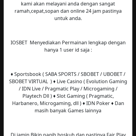
kami akan melayani anda dengan sangat
ramah,cepat,sopan dan online 24 jam pastinya
untuk anda.
IOSBET Menyediakan Permainan lengkap dengan
hanya 1 user id saja :
♦️ Sportsbook ( SABA SPORTS / SBOBET / UBOBET /
SBOBET VIRTUAL ) ♦️ Live Casino ( Evolution Gaming
/ IDN Live / Pragmatic Play / Microgaming /
Playtech Dll ) ♦️ Slot Gaming ( Pragmatic,
Harbanero, Microgaming, dll ) ♦️ IDN Poker ♦️ Dan
masih banyak Games lainnya
Di jamin Bikin nagih boskuh dan pastinya Fair Play