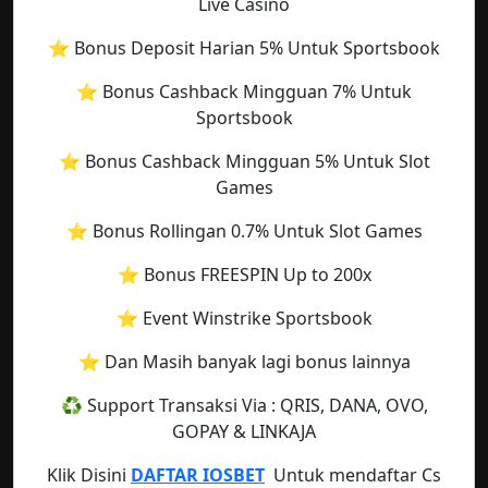
Live Casino
⭐️ Bonus Deposit Harian 5% Untuk Sportsbook
⭐️ Bonus Cashback Mingguan 7% Untuk
Sportsbook
⭐️ Bonus Cashback Mingguan 5% Untuk Slot
Games
⭐️ Bonus Rollingan 0.7% Untuk Slot Games
⭐️ Bonus FREESPIN Up to 200x
⭐️ Event Winstrike Sportsbook
⭐️ Dan Masih banyak lagi bonus lainnya
♻️ Support Transaksi Via : QRIS, DANA, OVO,
GOPAY & LINKAJA
Klik Disini
DAFTAR IOSBET
Untuk mendaftar Cs