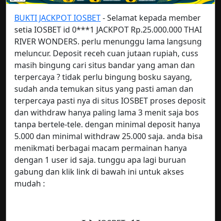
BUKTI JACKPOT IOSBET
- Selamat kepada member
setia IOSBET id 0***1 JACKPOT Rp.25.000.000 THAI
RIVER WONDERS. perlu menunggu lama langsung
meluncur. Deposit receh cuan jutaan rupiah, cuss
masih bingung cari situs bandar yang aman dan
terpercaya ? tidak perlu bingung bosku sayang,
sudah anda temukan situs yang pasti aman dan
terpercaya pasti nya di situs IOSBET proses deposit
dan withdraw hanya paling lama 3 menit saja bos
tanpa bertele-tele. dengan minimal deposit hanya
5.000 dan minimal withdraw 25.000 saja. anda bisa
menikmati berbagai macam permainan hanya
dengan 1 user id saja. tunggu apa lagi buruan
gabung dan klik link di bawah ini untuk akses
mudah :