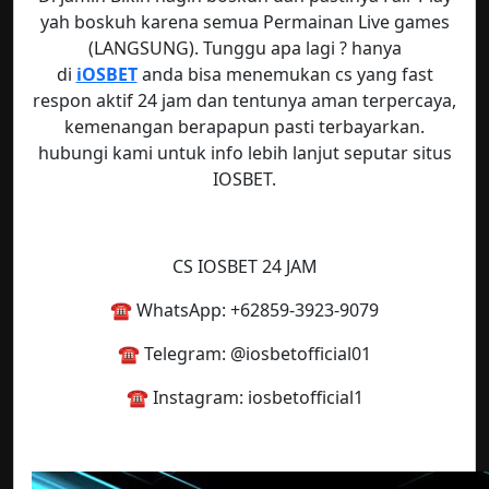
yah boskuh karena semua Permainan Live games
(LANGSUNG). Tunggu apa lagi ? hanya
di
iOSBET
anda bisa menemukan cs yang fast
respon aktif 24 jam dan tentunya aman terpercaya,
kemenangan berapapun pasti terbayarkan.
hubungi kami untuk info lebih lanjut seputar situs
IOSBET.
CS IOSBET 24 JAM
☎️ WhatsApp: +62859-3923-9079
☎️ Telegram: @iosbetofficial01
☎️ Instagram: iosbetofficial1