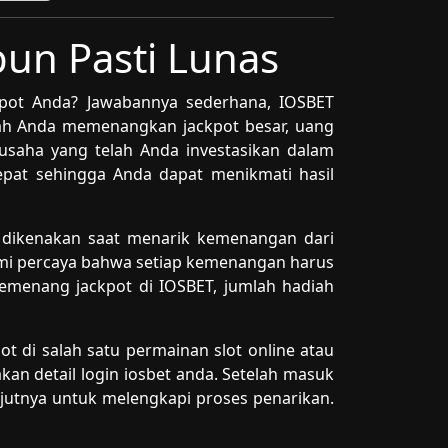
un Pasti Lunas
ot Anda? Jawabannya sederhana, IOSBET
telah Anda memenangkan jackpot besar, uang
usaha yang telah Anda investasikan dalam
pat sehingga Anda dapat menikmati hasil
g dikenakan saat menarik kemenangan dari
ami percaya bahwa setiap kemenangan harus
emenang jackpot di IOSBET, jumlah hadiah
 di salah satu permainan slot online atau
an detail login iosbet anda. Setelah masuk
njutnya untuk melengkapi proses penarikan.