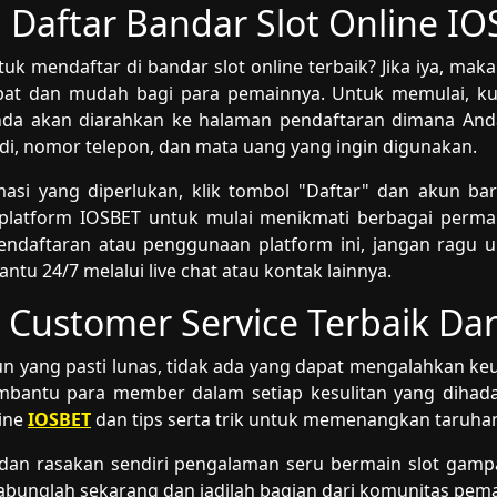
 Daftar Bandar Slot Online I
 mendaftar di bandar slot online terbaik? Jika iya, mak
at dan mudah bagi para pemainnya. Untuk memulai, kunj
Anda akan diarahkan ke halaman pendaftaran dimana And
ndi, nomor telepon, dan mata uang yang ingin digunakan.
rmasi yang diperlukan, klik tombol "Daftar" dan akun b
latform IOSBET untuk mulai menikmati berbagai permainan
endaftaran atau penggunaan platform ini, jangan ragu
tu 24/7 melalui live chat atau kontak lainnya.
 Customer Service Terbaik Dar
n yang pasti lunas, tidak ada yang dapat mengalahkan k
embantu para member dalam setiap kesulitan yang dihadap
line
IOSBET
dan tips serta trik untuk memenangkan taruhan
T dan rasakan sendiri pengalaman seru bermain slot gam
abunglah sekarang dan jadilah bagian dari komunitas pem