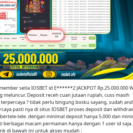
member setia IOSBET id E******2 JACKPOT Rp.25.000.000 
meluncur. Deposit receh cuan jutaan rupiah, cuss masih
 terpercaya ? tidak perlu bingung bosku sayang, sudah an
caya pasti nya di situs IOSBET proses deposit dan withdra
 bertele-tele. dengan minimal deposit hanya 5.000 dan mini
ti berbagai macam permainan hanya dengan 1 user id saja.
ink di bawah ini untuk akses mudah :