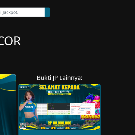
ACOR
Bukti JP Lainnya: