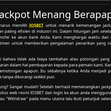
 Jackpot Menang Berapap
 harus memilih
IOSBET
untuk menarik kemenangan jackp
 paling efisien di industri ini. Dalam hitungan jam se
ansfer ke akun bank Anda. Kami menghargai waktu dan 
itmen untuk memberikan pengalaman penarikan yang ce
lah bahwa tidak ada biaya tambahan atau potongan yan
sparan dalam hal pembayaran kepada para pemain kami. K
pemotongan apapun. Itu sebabnya ketika Anda menjadi p
 tanpa dikurangi sedikit pun.
ung? Sangat mudah! Setelah berhasil memenangkan jackpot
 situs web resmi IOSBET dan login ke akun anda menggunak
au "Withdraw" pada menu utama lalu ikuti petunjuk sela