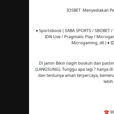
IOSBET Menyediakan Per
♦️ Sportsbook ( SABA SPORTS / SBOBET / 
IDN Live / Pragmatic Play / Microgam
Microgaming, dll ) ♦️
Di jamin Bikin nagih boskuh dan pasti
(LANGSUNG). Tunggu apa lagi ? hanya di
dan tentunya aman terpercaya, kemena
lebih
☎️ W