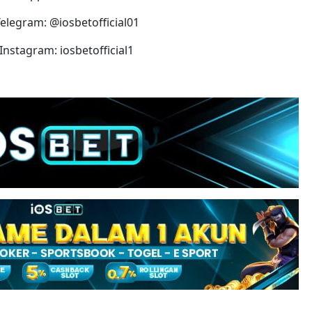
elegram: @iosbetofficial01
Instagram: iosbetofficial1