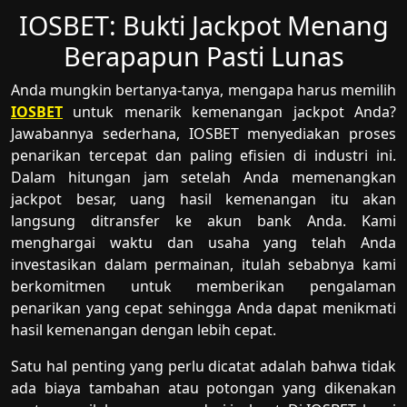
IOSBET: Bukti Jackpot Menang
Berapapun Pasti Lunas
Anda mungkin bertanya-tanya, mengapa harus memilih
IOSBET
untuk menarik kemenangan jackpot Anda?
Jawabannya sederhana, IOSBET menyediakan proses
penarikan tercepat dan paling efisien di industri ini.
Dalam hitungan jam setelah Anda memenangkan
jackpot besar, uang hasil kemenangan itu akan
langsung ditransfer ke akun bank Anda. Kami
menghargai waktu dan usaha yang telah Anda
investasikan dalam permainan, itulah sebabnya kami
berkomitmen untuk memberikan pengalaman
penarikan yang cepat sehingga Anda dapat menikmati
hasil kemenangan dengan lebih cepat.
Satu hal penting yang perlu dicatat adalah bahwa tidak
ada biaya tambahan atau potongan yang dikenakan