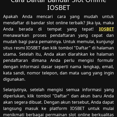
IOSBET
Apakah Anda mencari cara yang mudah untuk
mendaftar di bandar slot online terbaik? Jika iya, maka
Anda berada di tempat yang tepat!
IOSBET
menawarkan proses pendaftaran yang cepat dan
mudah bagi para pemainnya. Untuk memulai, kunjungi
situs resmi IOSBET dan klik tombol "Daftar" di halaman
utama. Setelah itu, Anda akan diarahkan ke halaman
pendaftaran dimana Anda perlu mengisi formulir
dengan informasi dasar seperti nama lengkap, email,
kata sandi, nomor telepon, dan mata uang yang ingin
digunakan.
Selanjutnya, setelah mengisi semua informasi yang
diperlukan, klik tombol "Daftar" dan akun baru Anda
akan segera dibuat. Dengan akun tersebut, Anda dapat
langsung masuk ke platform IOSBET untuk mulai
menikmati berbagai permainan slot online berkualitas