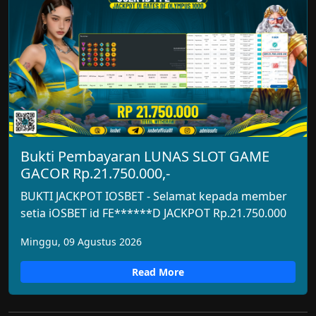
Bukti Pembayaran LUNAS SLOT GAME
GACOR Rp.21.750.000,-
BUKTI JACKPOT IOSBET - Selamat kepada member
setia iOSBET id FE******D JACKPOT Rp.21.750.000
Minggu, 09 Agustus 2026
Read More