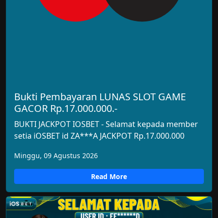
Bukti Pembayaran LUNAS SLOT GAME
GACOR Rp.17.000.000.-
BUKTI JACKPOT IOSBET - Selamat kepada member
setia iOSBET id ZA***A JACKPOT Rp.17.000.000
Minggu, 09 Agustus 2026
Read More