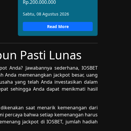
Rp.200.000.000
Sabtu, 08 Agustus 2026
Read More
un Pasti Lunas
ot Anda? Jawabannya sederhana, IOSBET
telah Anda memenangkan jackpot besar, uang
usaha yang telah Anda investasikan dalam
pat sehingga Anda dapat menikmati hasil
g dikenakan saat menarik kemenangan dari
ami percaya bahwa setiap kemenangan harus
emenang jackpot di IOSBET, jumlah hadiah