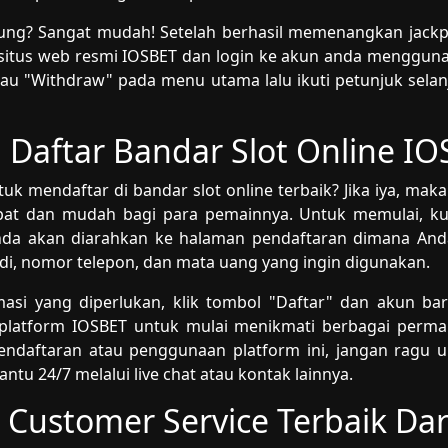
ung? Sangat mudah! Setelah berhasil memenangkan jackpot
 situs web resmi IOSBET dan login ke akun anda menggunak
au "Withdraw" pada menu utama lalu ikuti petunjuk sela
 Daftar Bandar Slot Online I
 mendaftar di bandar slot online terbaik? Jika iya, mak
at dan mudah bagi para pemainnya. Untuk memulai, kunj
Anda akan diarahkan ke halaman pendaftaran dimana And
ndi, nomor telepon, dan mata uang yang ingin digunakan.
rmasi yang diperlukan, klik tombol "Daftar" dan akun b
latform IOSBET untuk mulai menikmati berbagai permainan
endaftaran atau penggunaan platform ini, jangan ragu
tu 24/7 melalui live chat atau kontak lainnya.
 Customer Service Terbaik Dar