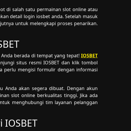
 di salah satu permainan slot online atau
an detail login iosbet anda. Setelah masuk
njutnya untuk melengkapi proses penarikan.
OSBET
a Anda berada di tempat yang tepat!
IOSBET
ungi situs resmi IOSBET dan klik tombol
a perlu mengisi formulir dengan informasi
aru Anda akan segera dibuat. Dengan akun
 slot online berkualitas tinggi. Jika ada
 untuk menghubungi tim layanan pelanggan
i IOSBET