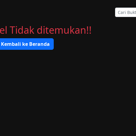
kel Tidak ditemukan!!
Kembali ke Beranda