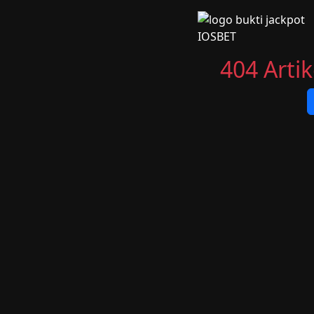
404 Arti