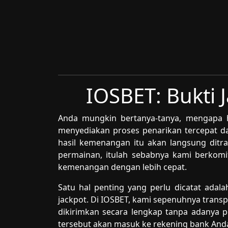
IOSBET: Bukti
Anda mungkin bertanya-tanya, mengapa
menyediakan proses penarikan tercepat dan
hasil kemenangan itu akan langsung ditr
permainan, itulah sebabnya kami berkom
kemenangan dengan lebih cepat.
Satu hal penting yang perlu dicatat ada
jackpot. Di IOSBET, kami sepenuhnya tran
dikirimkan secara lengkap tanpa adanya 
tersebut akan masuk ke rekening bank Anda