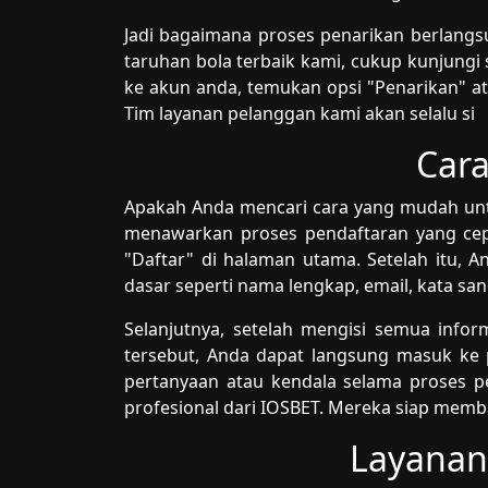
Jadi bagaimana proses penarikan berlangs
taruhan bola terbaik kami, cukup kunjungi
ke akun anda, temukan opsi "Penarikan" at
Tim layanan pelanggan kami akan selalu si
Cara
Apakah Anda mencari cara yang mudah untuk
menawarkan proses pendaftaran yang cep
"Daftar" di halaman utama. Setelah itu, 
dasar seperti nama lengkap, email, kata sa
Selanjutnya, setelah mengisi semua info
tersebut, Anda dapat langsung masuk ke p
pertanyaan atau kendala selama proses p
profesional dari IOSBET. Mereka siap memban
Layanan