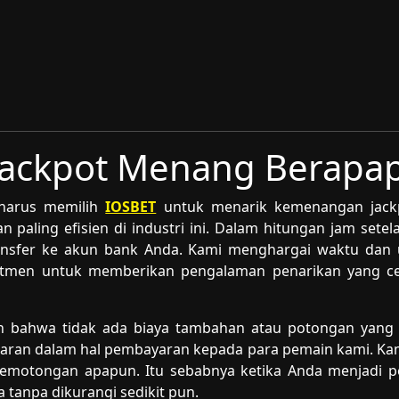
 Jackpot Menang Berapap
 harus memilih
IOSBET
untuk menarik kemenangan jackp
 paling efisien di industri ini. Dalam hitungan jam se
ansfer ke akun bank Anda. Kami menghargai waktu dan 
itmen untuk memberikan pengalaman penarikan yang ce
lah bahwa tidak ada biaya tambahan atau potongan yan
sparan dalam hal pembayaran kepada para pemain kami. K
pemotongan apapun. Itu sebabnya ketika Anda menjadi p
 tanpa dikurangi sedikit pun.