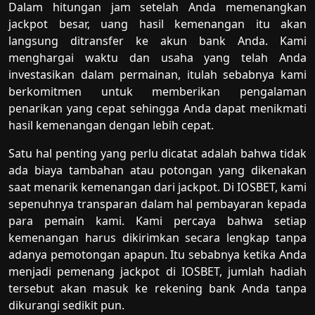
Dalam hitungan jam setelah Anda memenangkan
jackpot besar, uang hasil kemenangan itu akan
langsung ditransfer ke akun bank Anda. Kami
menghargai waktu dan usaha yang telah Anda
investasikan dalam permainan, itulah sebabnya kami
berkomitmen untuk memberikan pengalaman
penarikan yang cepat sehingga Anda dapat menikmati
hasil kemenangan dengan lebih cepat.
Satu hal penting yang perlu dicatat adalah bahwa tidak
ada biaya tambahan atau potongan yang dikenakan
saat menarik kemenangan dari jackpot. Di IOSBET, kami
sepenuhnya transparan dalam hal pembayaran kepada
para pemain kami. Kami percaya bahwa setiap
kemenangan harus dikirimkan secara lengkap tanpa
adanya pemotongan apapun. Itu sebabnya ketika Anda
menjadi pemenang jackpot di IOSBET, jumlah hadiah
tersebut akan masuk ke rekening bank Anda tanpa
dikurangi sedikit pun.