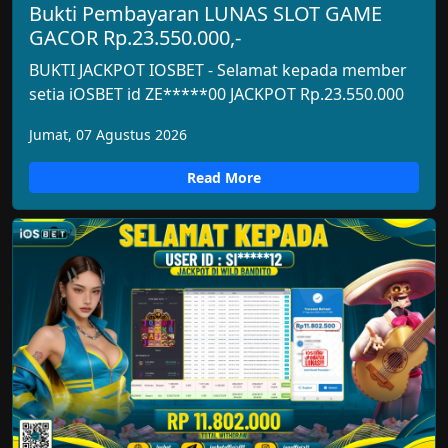
Bukti Pembayaran LUNAS SLOT GAME
GACOR Rp.23.550.000,-
BUKTI JACKPOT IOSBET - Selamat kepada member
setia iOSBET id ZE*****00 JACKPOT Rp.23.550.000
Jumat, 07 Agustus 2026
Read More