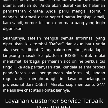
utama. Setelah itu, Anda akan diarahkan ke halaman
pendaftaran dimana Anda perlu mengisi formulir
dengan informasi dasar seperti nama lengkap, email,
kata sandi, nomor telepon, dan mata uang yang ingin
digunakan.
Selanjutnya, setelah mengisi semua informasi yang
diperlukan, klik tombol "Daftar" dan akun baru Anda
akan segera dibuat. Dengan akun tersebut, Anda dapat
langsung masuk ke platform IOSBET untuk mulai
menikmati berbagai permainan slot online berkualitas
tinggi. Jika ada pertanyaan atau kendala selama proses
pendaftaran atau penggunaan platform ini, jangan
ragu untuk menghubungi tim layanan pelanggan
profesional dari IOSBET. Mereka siap membantu 24/7
melalui live chat atau kontak lainnya.
Layanan Customer Service Terbaik
Dari IOSBET