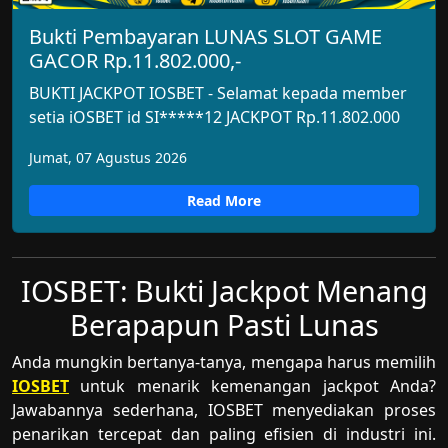
Bukti Pembayaran LUNAS SLOT GAME
GACOR Rp.11.802.000,-
BUKTI JACKPOT IOSBET - Selamat kepada member
setia iOSBET id SI*****12 JACKPOT Rp.11.802.000
Jumat, 07 Agustus 2026
Read More
IOSBET: Bukti Jackpot Menang
Berapapun Pasti Lunas
Anda mungkin bertanya-tanya, mengapa harus memilih
IOSBET
untuk menarik kemenangan jackpot Anda?
Jawabannya sederhana, IOSBET menyediakan proses
penarikan tercepat dan paling efisien di industri ini.