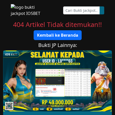
404 Artikel Tidak ditemukan!!
Kembali ke Beranda
Bukti JP Lainnya: