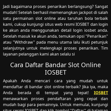
Jadi bagaimana proses penarikan berlangsung? Sangat
mudah! Setelah berhasil memenangkan jackpot di salah
satu permainan slot online atau taruhan bola terbaik
kami, cukup kunjungi situs web resmi IOSBET dan login
ke akun anda menggunakan detail login iosbet anda.
Setelah masuk ke akun anda, temukan opsi "Penarikan"
atau "Withdraw" pada menu utama lalu ikuti petunjuk
selanjutnya untuk melengkapi proses penarikan. Tim
layanan pelanggan kami akan selalu si
Cara Daftar Bandar Slot Online
IOSBET
Apakah Anda mencari cara yang mudah untuk
mendaftar di bandar slot online terbaik? Jika iya, maka
Anda berada di tempat yang tepat!
IOSBET
menawarkan proses pendaftaran yang cepat dan
mudah bagi para pemainnya. Untuk memulai, kunjungi
situs resmi IOSBET dan klik tombol "Daftar" di halaman