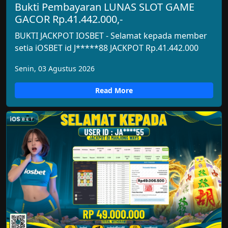
Bukti Pembayaran LUNAS SLOT GAME
GACOR Rp.41.442.000,-
BUKTI JACKPOT IOSBET - Selamat kepada member
setia iOSBET id J*****88 JACKPOT Rp.41.442.000
Senin, 03 Agustus 2026
Read More