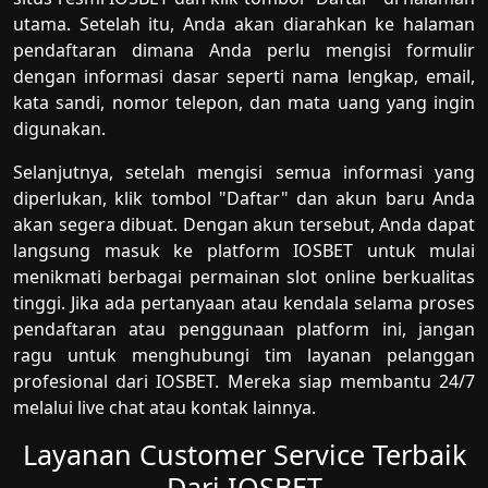
utama. Setelah itu, Anda akan diarahkan ke halaman
pendaftaran dimana Anda perlu mengisi formulir
dengan informasi dasar seperti nama lengkap, email,
kata sandi, nomor telepon, dan mata uang yang ingin
digunakan.
Selanjutnya, setelah mengisi semua informasi yang
diperlukan, klik tombol "Daftar" dan akun baru Anda
akan segera dibuat. Dengan akun tersebut, Anda dapat
langsung masuk ke platform IOSBET untuk mulai
menikmati berbagai permainan slot online berkualitas
tinggi. Jika ada pertanyaan atau kendala selama proses
pendaftaran atau penggunaan platform ini, jangan
ragu untuk menghubungi tim layanan pelanggan
profesional dari IOSBET. Mereka siap membantu 24/7
melalui live chat atau kontak lainnya.
Layanan Customer Service Terbaik
Dari IOSBET