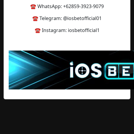
☎️ WhatsApp: +62859-3923-9079
☎️ Telegram: @iosbetofficial01
☎️ Instagram: iosbetofficial1