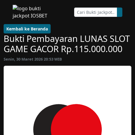
Kembali ke Beranda
Bukti Pembayaran LUNAS SLOT
GAME GACOR Rp.115.000.000
Senin, 30 Maret 2026 20:53 WIB