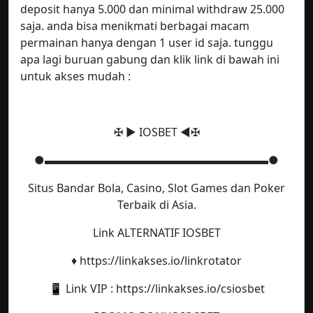
deposit hanya 5.000 dan minimal withdraw 25.000
saja. anda bisa menikmati berbagai macam
permainan hanya dengan 1 user id saja. tunggu
apa lagi buruan gabung dan klik link di bawah ini
untuk akses mudah :
✠ ► IOSBET ◄✠
●▬▬▬▬▬▬▬▬▬▬▬▬▬▬▬▬▬▬▬▬●
Situs Bandar Bola, Casino, Slot Games dan Poker
Terbaik di Asia.
Link ALTERNATIF IOSBET
♦️ https://linkakses.io/linkrotator
📱 Link VIP : https://linkakses.io/csiosbet