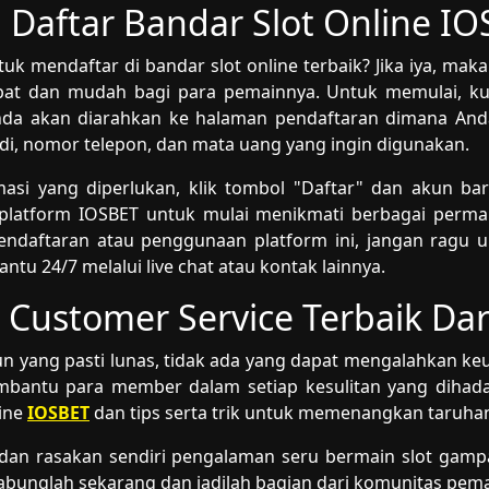
 Daftar Bandar Slot Online I
 mendaftar di bandar slot online terbaik? Jika iya, mak
at dan mudah bagi para pemainnya. Untuk memulai, kunj
Anda akan diarahkan ke halaman pendaftaran dimana And
ndi, nomor telepon, dan mata uang yang ingin digunakan.
rmasi yang diperlukan, klik tombol "Daftar" dan akun b
latform IOSBET untuk mulai menikmati berbagai permainan
endaftaran atau penggunaan platform ini, jangan ragu
tu 24/7 melalui live chat atau kontak lainnya.
 Customer Service Terbaik Dar
n yang pasti lunas, tidak ada yang dapat mengalahkan k
embantu para member dalam setiap kesulitan yang dihadap
line
IOSBET
dan tips serta trik untuk memenangkan taruhan
T dan rasakan sendiri pengalaman seru bermain slot gam
abunglah sekarang dan jadilah bagian dari komunitas pem