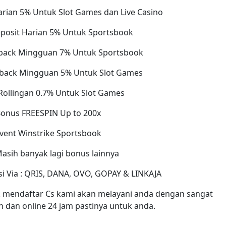
rian 5% Untuk Slot Games dan Live Casino
posit Harian 5% Untuk Sportsbook
back Mingguan 7% Untuk Sportsbook
back Mingguan 5% Untuk Slot Games
Rollingan 0.7% Untuk Slot Games
Bonus FREESPIN Up to 200x
vent Winstrike Sportsbook
asih banyak lagi bonus lainnya
i Via : QRIS, DANA, OVO, GOPAY & LINKAJA
mendaftar Cs kami akan melayani anda dengan sangat
 dan online 24 jam pastinya untuk anda.