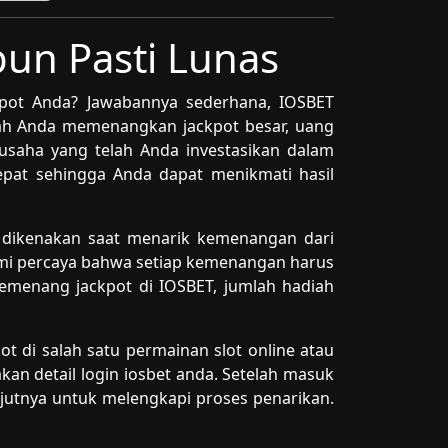
un Pasti Lunas
ot Anda? Jawabannya sederhana, IOSBET
telah Anda memenangkan jackpot besar, uang
usaha yang telah Anda investasikan dalam
pat sehingga Anda dapat menikmati hasil
g dikenakan saat menarik kemenangan dari
ami percaya bahwa setiap kemenangan harus
emenang jackpot di IOSBET, jumlah hadiah
 di salah satu permainan slot online atau
an detail login iosbet anda. Setelah masuk
njutnya untuk melengkapi proses penarikan.