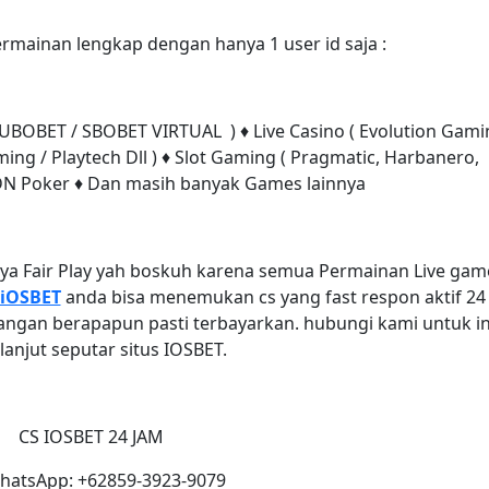
mainan lengkap dengan hanya 1 user id saja :
UBOBET / SBOBET VIRTUAL ) ♦️ Live Casino ( Evolution Gami
ing / Playtech Dll ) ♦️ Slot Gaming ( Pragmatic, Harbanero,
 IDN Poker ♦️ Dan masih banyak Games lainnya
nya Fair Play yah boskuh karena semua Permainan Live gam
iOSBET
anda bisa menemukan cs yang fast respon aktif 24
ngan berapapun pasti terbayarkan. hubungi kami untuk i
 lanjut seputar situs IOSBET.
CS IOSBET 24 JAM
hatsApp: +62859-3923-9079