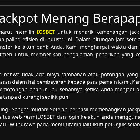
 Jackpot Menang Berapap
 harus memilih
IOSBET
untuk menarik kemenangan jackp
 paling efisien di industri ini. Dalam hitungan jam se
ansfer ke akun bank Anda. Kami menghargai waktu dan 
itmen untuk memberikan pengalaman penarikan yang ce
lah bahwa tidak ada biaya tambahan atau potongan yan
sparan dalam hal pembayaran kepada para pemain kami. K
pemotongan apapun. Itu sebabnya ketika Anda menjadi p
 tanpa dikurangi sedikit pun.
ung? Sangat mudah! Setelah berhasil memenangkan jackpot
 situs web resmi IOSBET dan login ke akun anda menggunak
au "Withdraw" pada menu utama lalu ikuti petunjuk sela