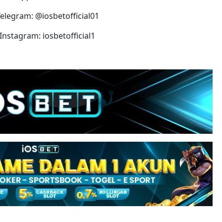
elegram: @iosbetofficial01
Instagram: iosbetofficial1