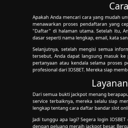
Cara
Apakah Anda mencari cara yang mudah untuk
menawarkan proses pendaftaran yang cep
"Daftar" di halaman utama. Setelah itu, 
dasar seperti nama lengkap, email, kata sa
Selanjutnya, setelah mengisi semua info
tersebut, Anda dapat langsung masuk ke p
pertanyaan atau kendala selama proses p
profesional dari IOSBET. Mereka siap memban
Layanan
Dari semua bukti jackpot menang berapapu
service terbaiknya, mereka selalu siap m
lengkap tentang cara daftar bandar slot on
Jadi tunggu apa lagi? Segera login IOSBE
dengan peluang meraih jackpot besar. Berg