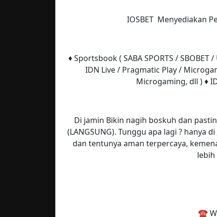
IOSBET Menyediakan Per
♦️ Sportsbook ( SABA SPORTS / SBOBET / 
IDN Live / Pragmatic Play / Microgam
Microgaming, dll ) ♦️
Di jamin Bikin nagih boskuh dan pasti
(LANGSUNG). Tunggu apa lagi ? hanya di
dan tentunya aman terpercaya, kemena
lebih
☎️ W