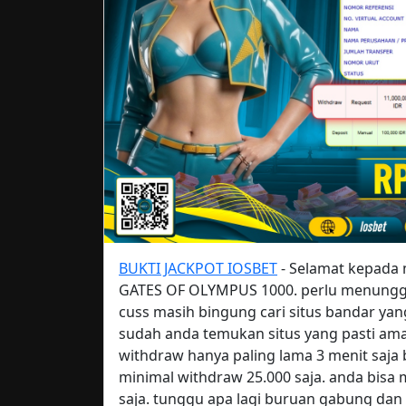
BUKTI JACKPOT IOSBET
- Selamat kepada
GATES OF OLYMPUS 1000. perlu menunggu 
cuss masih bingung cari situs bandar yan
sudah anda temukan situs yang pasti aman
withdraw hanya paling lama 3 menit saja 
minimal withdraw 25.000 saja. anda bis
saja. tunggu apa lagi buruan gabung dan k