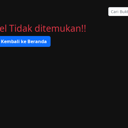
kel Tidak ditemukan!!
Kembali ke Beranda