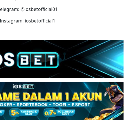
elegram: @iosbetofficial01
Instagram: iosbetofficial1