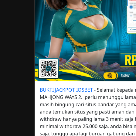
BUKTI JACKPOT IOSBET
- Selamat kepada 
MAHJONG WAYS 2. perlu menunggu lama la
masih bingung cari situs bandar yang am
anda temukan situs yang pasti aman dan t
withdraw hanya paling lama 3 menit saja 
minimal withdraw 25.000 saja. anda bis
saja. tunggu apa lagi buruan gabung dan k