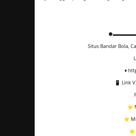
●▬▬▬▬
Situs Bandar Bola, C
♦️ ht
📱 Link V
⭐️ 
⭐️ Mi
⭐️