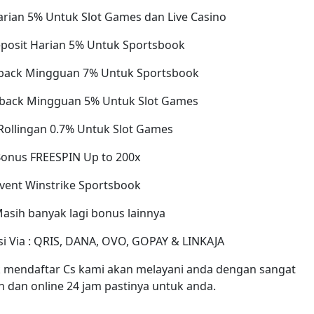
rian 5% Untuk Slot Games dan Live Casino
posit Harian 5% Untuk Sportsbook
back Mingguan 7% Untuk Sportsbook
back Mingguan 5% Untuk Slot Games
Rollingan 0.7% Untuk Slot Games
Bonus FREESPIN Up to 200x
vent Winstrike Sportsbook
asih banyak lagi bonus lainnya
i Via : QRIS, DANA, OVO, GOPAY & LINKAJA
mendaftar Cs kami akan melayani anda dengan sangat
 dan online 24 jam pastinya untuk anda.