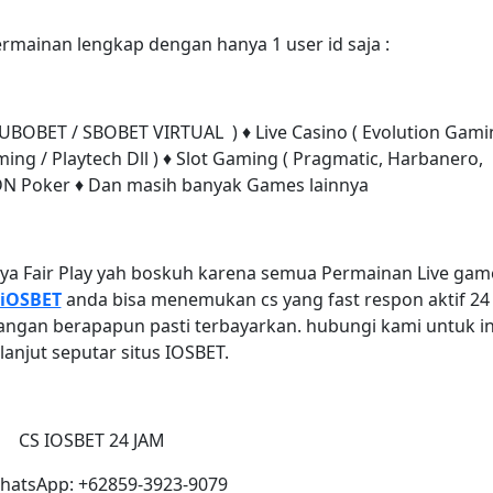
mainan lengkap dengan hanya 1 user id saja :
UBOBET / SBOBET VIRTUAL ) ♦️ Live Casino ( Evolution Gami
ing / Playtech Dll ) ♦️ Slot Gaming ( Pragmatic, Harbanero,
 IDN Poker ♦️ Dan masih banyak Games lainnya
nya Fair Play yah boskuh karena semua Permainan Live gam
iOSBET
anda bisa menemukan cs yang fast respon aktif 24
ngan berapapun pasti terbayarkan. hubungi kami untuk i
 lanjut seputar situs IOSBET.
CS IOSBET 24 JAM
hatsApp: +62859-3923-9079