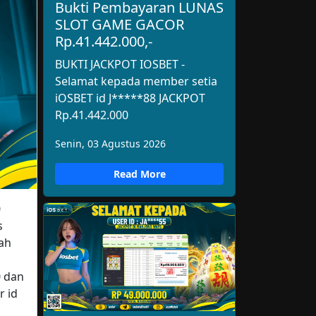
Bukti Pembayaran LUNAS
SLOT GAME GACOR
Rp.41.442.000,-
BUKTI JACKPOT IOSBET -
Selamat kepada member setia
iOSBET id J*****88 JACKPOT
Rp.41.442.000
Senin, 03 Agustus 2026
Read More
0
s
dah
0 dan
r id