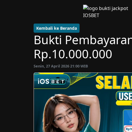
Kembali ke Beranda
Bukti Pembayar
Rp.10.000.000
Senin, 27 April 2026 21:00 WIB