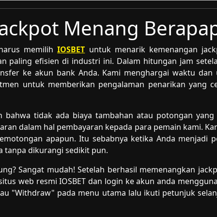
 Jackpot Menang Berapap
 harus memilih
IOSBET
untuk menarik kemenangan jackp
 paling efisien di industri ini. Dalam hitungan jam se
ansfer ke akun bank Anda. Kami menghargai waktu dan 
itmen untuk memberikan pengalaman penarikan yang ce
lah bahwa tidak ada biaya tambahan atau potongan yan
sparan dalam hal pembayaran kepada para pemain kami. K
pemotongan apapun. Itu sebabnya ketika Anda menjadi p
 tanpa dikurangi sedikit pun.
ung? Sangat mudah! Setelah berhasil memenangkan jackpot
 situs web resmi IOSBET dan login ke akun anda menggunak
au "Withdraw" pada menu utama lalu ikuti petunjuk sela