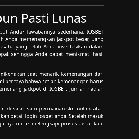
un Pasti Lunas
ot Anda? Jawabannya sederhana, IOSBET
telah Anda memenangkan jackpot besar, uang
usaha yang telah Anda investasikan dalam
pat sehingga Anda dapat menikmati hasil
g dikenakan saat menarik kemenangan dari
ami percaya bahwa setiap kemenangan harus
emenang jackpot di IOSBET, jumlah hadiah
 di salah satu permainan slot online atau
an detail login iosbet anda. Setelah masuk
njutnya untuk melengkapi proses penarikan.