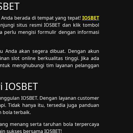
OSBET
a Anda berada di tempat yang tepat!
IOSBET
ungi situs resmi IOSBET dan klik tombol
a perlu mengisi formulir dengan informasi
aru Anda akan segera dibuat. Dengan akun
 slot online berkualitas tinggi. Jika ada
 untuk menghubungi tim layanan pelanggan
i IOSBET
eunggulan IOSBET. Dengan layanan customer
i. Tidak hanya itu, tersedia juga panduan
 bola terbaik.
pang menang serta taruhan bola terpercaya
ain sukses bersama IOSBET!