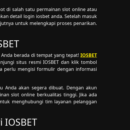
 di salah satu permainan slot online atau
an detail login iosbet anda. Setelah masuk
njutnya untuk melengkapi proses penarikan.
OSBET
a Anda berada di tempat yang tepat!
IOSBET
ungi situs resmi IOSBET dan klik tombol
a perlu mengisi formulir dengan informasi
aru Anda akan segera dibuat. Dengan akun
 slot online berkualitas tinggi. Jika ada
 untuk menghubungi tim layanan pelanggan
i IOSBET