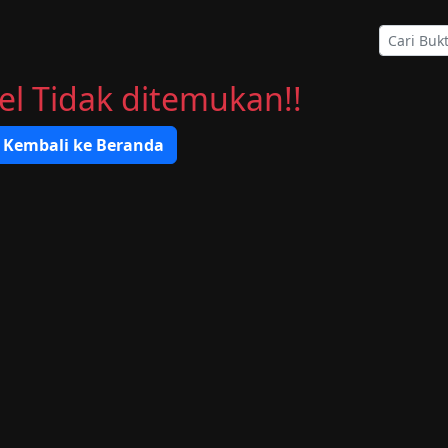
kel Tidak ditemukan!!
Kembali ke Beranda