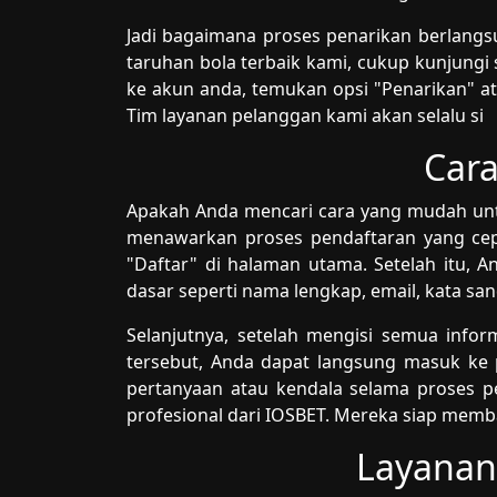
Jadi bagaimana proses penarikan berlangs
taruhan bola terbaik kami, cukup kunjungi
ke akun anda, temukan opsi "Penarikan" at
Tim layanan pelanggan kami akan selalu si
Cara
Apakah Anda mencari cara yang mudah untuk
menawarkan proses pendaftaran yang cep
"Daftar" di halaman utama. Setelah itu, 
dasar seperti nama lengkap, email, kata sa
Selanjutnya, setelah mengisi semua info
tersebut, Anda dapat langsung masuk ke p
pertanyaan atau kendala selama proses p
profesional dari IOSBET. Mereka siap memban
Layanan