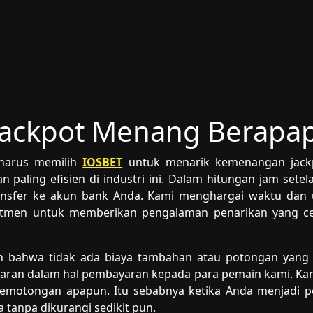
 Jackpot Menang Berapap
 harus memilih
IOSBET
untuk menarik kemenangan jackp
 paling efisien di industri ini. Dalam hitungan jam se
ansfer ke akun bank Anda. Kami menghargai waktu dan 
itmen untuk memberikan pengalaman penarikan yang ce
lah bahwa tidak ada biaya tambahan atau potongan yan
sparan dalam hal pembayaran kepada para pemain kami. K
pemotongan apapun. Itu sebabnya ketika Anda menjadi p
 tanpa dikurangi sedikit pun.