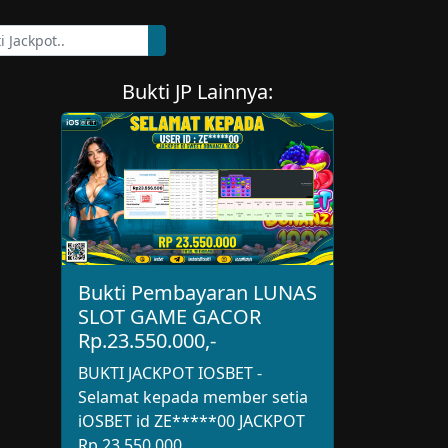
Bukti JP Lainnya:
Bukti Pembayaran LUNAS
SLOT GAME GACOR
Rp.23.550.000,-
BUKTI JACKPOT IOSBET -
Selamat kepada member setia
iOSBET id ZE*****00 JACKPOT
Rp.23.550.000