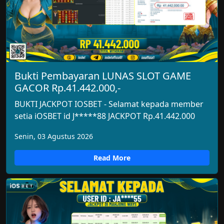
Bukti Pembayaran LUNAS SLOT GAME
GACOR Rp.41.442.000,-
BUKTI JACKPOT IOSBET - Selamat kepada member
setia iOSBET id J*****88 JACKPOT Rp.41.442.000
Senin, 03 Agustus 2026
Read More