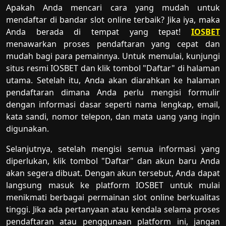
Apakah Anda mencari cara yang mudah untuk
mendaftar di bandar slot online terbaik? Jika iya, maka
Anda berada di tempat yang tepat!
IOSBET
menawarkan proses pendaftaran yang cepat dan
mudah bagi para pemainnya. Untuk memulai, kunjungi
situs resmi IOSBET dan klik tombol "Daftar" di halaman
utama. Setelah itu, Anda akan diarahkan ke halaman
pendaftaran dimana Anda perlu mengisi formulir
dengan informasi dasar seperti nama lengkap, email,
kata sandi, nomor telepon, dan mata uang yang ingin
digunakan.
Selanjutnya, setelah mengisi semua informasi yang
diperlukan, klik tombol "Daftar" dan akun baru Anda
akan segera dibuat. Dengan akun tersebut, Anda dapat
langsung masuk ke platform IOSBET untuk mulai
menikmati berbagai permainan slot online berkualitas
tinggi. Jika ada pertanyaan atau kendala selama proses
pendaftaran atau penggunaan platform ini, jangan