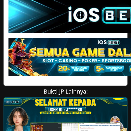
Bukti JP Lainnya: