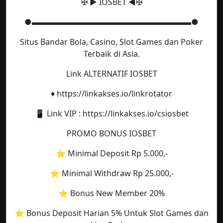
✠ ► IOSBET ◄✠
●▬▬▬▬▬▬▬▬▬▬▬▬▬▬▬▬▬▬▬▬●
Situs Bandar Bola, Casino, Slot Games dan Poker
Terbaik di Asia.
Link ALTERNATIF IOSBET
♦️ https://linkakses.io/linkrotator
📱 Link VIP : https://linkakses.io/csiosbet
PROMO BONUS IOSBET
⭐️ Minimal Deposit Rp 5.000,-
⭐️ Minimal Withdraw Rp 25.000,-
⭐️ Bonus New Member 20%
⭐️ Bonus Deposit Harian 5% Untuk Slot Games dan