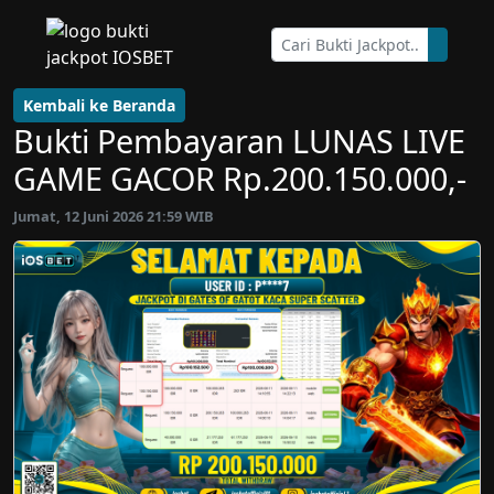
Kembali ke Beranda
Bukti Pembayaran LUNAS LIVE
GAME GACOR Rp.200.150.000,-
Jumat, 12 Juni 2026 21:59 WIB