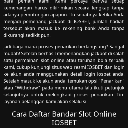
para pemain kami. Kami percaya bahwa setiap
kemenangan harus dikirimkan secara lengkap tanpa
adanya pemotongan apapun. Itu sebabnya ketika Anda
menjadi pemenang jackpot di IOSBET, jumlah hadiah
tersebut akan masuk ke rekening bank Anda tanpa
dikurangi sedikit pun.
Jadi bagaimana proses penarikan berlangsung? Sangat
mudah! Setelah berhasil memenangkan jackpot di salah
satu permainan slot online atau taruhan bola terbaik
kami, cukup kunjungi situs web resmi IOSBET dan login
ke akun anda menggunakan detail login iosbet anda.
Setelah masuk ke akun anda, temukan opsi "Penarikan"
atau "Withdraw" pada menu utama lalu ikuti petunjuk
selanjutnya untuk melengkapi proses penarikan. Tim
layanan pelanggan kami akan selalu si
Cara Daftar Bandar Slot Online
IOSBET