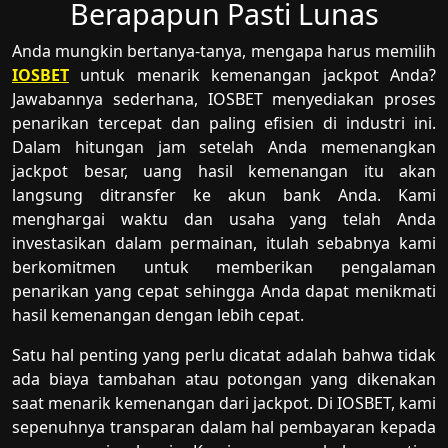
Berapapun Pasti Lunas
Anda mungkin bertanya-tanya, mengapa harus memilih
IOSBET
untuk menarik kemenangan jackpot Anda?
Jawabannya sederhana, IOSBET menyediakan proses
penarikan tercepat dan paling efisien di industri ini.
Dalam hitungan jam setelah Anda memenangkan
jackpot besar, uang hasil kemenangan itu akan
langsung ditransfer ke akun bank Anda. Kami
menghargai waktu dan usaha yang telah Anda
investasikan dalam permainan, itulah sebabnya kami
berkomitmen untuk memberikan pengalaman
penarikan yang cepat sehingga Anda dapat menikmati
hasil kemenangan dengan lebih cepat.
Satu hal penting yang perlu dicatat adalah bahwa tidak
ada biaya tambahan atau potongan yang dikenakan
saat menarik kemenangan dari jackpot. Di IOSBET, kami
sepenuhnya transparan dalam hal pembayaran kepada