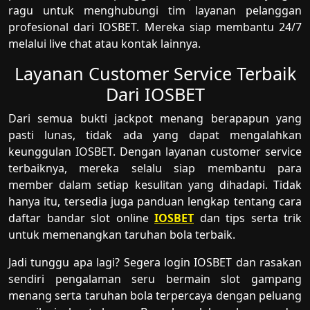
ragu untuk menghubungi tim layanan pelanggan
profesional dari IOSBET. Mereka siap membantu 24/7
melalui live chat atau kontak lainnya.
Layanan Customer Service Terbaik
Dari IOSBET
Dari semua bukti jackpot menang berapapun yang
pasti lunas, tidak ada yang dapat mengalahkan
keunggulan IOSBET. Dengan layanan customer service
terbaiknya, mereka selalu siap membantu para
member dalam setiap kesulitan yang dihadapi. Tidak
hanya itu, tersedia juga panduan lengkap tentang cara
daftar bandar slot online
IOSBET
dan tips serta trik
untuk memenangkan taruhan bola terbaik.
Jadi tunggu apa lagi? Segera login IOSBET dan rasakan
sendiri pengalaman seru bermain slot gampang
menang serta taruhan bola terpercaya dengan peluang