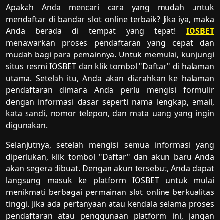
Apakah Anda mencari cara yang mudah untuk
mendaftar di bandar slot online terbaik? Jika iya, maka
Anda berada di tempat yang tepat!
IOSBET
menawarkan proses pendaftaran yang cepat dan
mudah bagi para pemainnya. Untuk memulai, kunjungi
situs resmi IOSBET dan klik tombol "Daftar" di halaman
utama. Setelah itu, Anda akan diarahkan ke halaman
pendaftaran dimana Anda perlu mengisi formulir
dengan informasi dasar seperti nama lengkap, email,
kata sandi, nomor telepon, dan mata uang yang ingin
digunakan.
Selanjutnya, setelah mengisi semua informasi yang
diperlukan, klik tombol "Daftar" dan akun baru Anda
akan segera dibuat. Dengan akun tersebut, Anda dapat
langsung masuk ke platform IOSBET untuk mulai
menikmati berbagai permainan slot online berkualitas
tinggi. Jika ada pertanyaan atau kendala selama proses
pendaftaran atau penggunaan platform ini, jangan