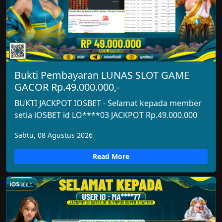
Bukti Pembayaran LUNAS SLOT GAME
GACOR Rp.49.000.000,-
BUKTI JACKPOT IOSBET - Selamat kepada member
setia iOSBET id LO****03 JACKPOT Rp.49.000.000
Sabtu, 08 Agustus 2026
Read More