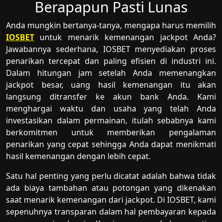
Berapapun Pasti Lunas
Anda mungkin bertanya-tanya, mengapa harus memilih
IOSBET
untuk menarik kemenangan jackpot Anda?
Jawabannya sederhana, IOSBET menyediakan proses
penarikan tercepat dan paling efisien di industri ini.
Dalam hitungan jam setelah Anda memenangkan
jackpot besar, uang hasil kemenangan itu akan
langsung ditransfer ke akun bank Anda. Kami
menghargai waktu dan usaha yang telah Anda
investasikan dalam permainan, itulah sebabnya kami
berkomitmen untuk memberikan pengalaman
penarikan yang cepat sehingga Anda dapat menikmati
hasil kemenangan dengan lebih cepat.
Satu hal penting yang perlu dicatat adalah bahwa tidak
ada biaya tambahan atau potongan yang dikenakan
saat menarik kemenangan dari jackpot. Di IOSBET, kami
sepenuhnya transparan dalam hal pembayaran kepada