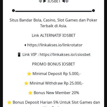
✠ ► IOSBET ◄✠
●▬▬▬▬▬▬▬▬▬▬▬▬▬▬▬▬▬▬▬▬●
Situs Bandar Bola, Casino, Slot Games dan Poker
Terbaik di Asia.
Link ALTERNATIF IOSBET
♦️ https://linkakses.io/linkrotator
📱 Link VIP : https://linkakses.io/csiosbet
PROMO BONUS IOSBET
⭐️ Minimal Deposit Rp 5.000,-
⭐️ Minimal Withdraw Rp 25.000,-
⭐️ Bonus New Member 20%
⭐️ Bonus Deposit Harian 5% Untuk Slot Games dan