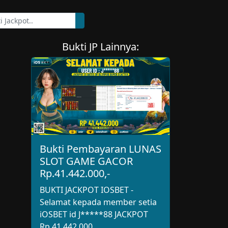
Bukti JP Lainnya:
Bukti Pembayaran LUNAS
SLOT GAME GACOR
Rp.41.442.000,-
BUKTI JACKPOT IOSBET -
Selamat kepada member setia
iOSBET id J*****88 JACKPOT
Rp.41.442.000