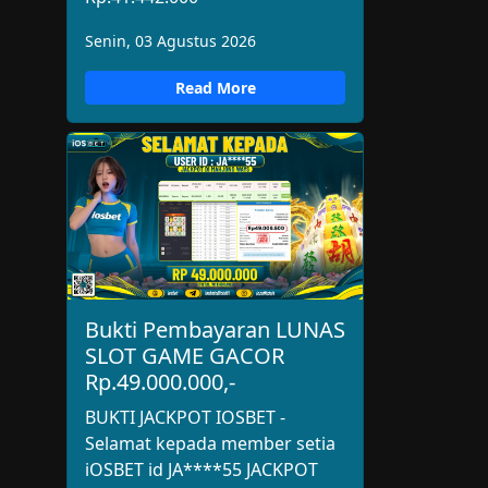
Senin, 03 Agustus 2026
Read More
Bukti Pembayaran LUNAS
SLOT GAME GACOR
Rp.49.000.000,-
BUKTI JACKPOT IOSBET -
Selamat kepada member setia
iOSBET id JA****55 JACKPOT