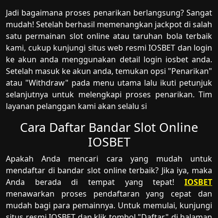
Jadi bagaimana proses penarikan berlangsung? Sangat
mudah! Setelah berhasil memenangkan jackpot di salah
satu permainan slot online atau taruhan bola terbaik
kami, cukup kunjungi situs web resmi IOSBET dan login
ke akun anda menggunakan detail login iosbet anda.
Setelah masuk ke akun anda, temukan opsi "Penarikan"
atau "Withdraw" pada menu utama lalu ikuti petunjuk
selanjutnya untuk melengkapi proses penarikan. Tim
layanan pelanggan kami akan selalu si
Cara Daftar Bandar Slot Online
IOSBET
Apakah Anda mencari cara yang mudah untuk
mendaftar di bandar slot online terbaik? Jika iya, maka
Anda berada di tempat yang tepat!
IOSBET
menawarkan proses pendaftaran yang cepat dan
mudah bagi para pemainnya. Untuk memulai, kunjungi
situs resmi IOSBET dan klik tombol "Daftar" di halaman