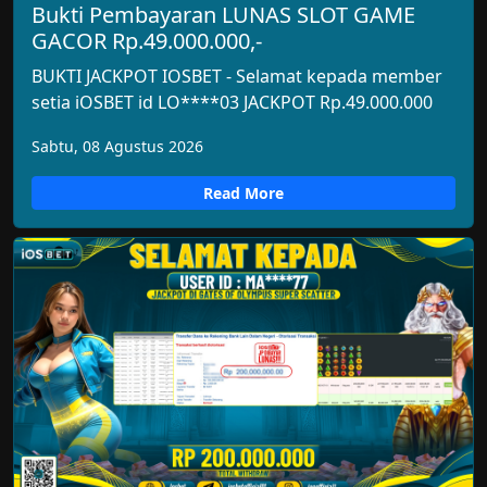
Bukti Pembayaran LUNAS SLOT GAME
GACOR Rp.49.000.000,-
BUKTI JACKPOT IOSBET - Selamat kepada member
setia iOSBET id LO****03 JACKPOT Rp.49.000.000
Sabtu, 08 Agustus 2026
Read More