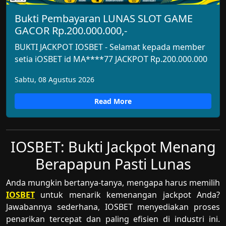
Bukti Pembayaran LUNAS SLOT GAME
GACOR Rp.200.000.000,-
BUKTI JACKPOT IOSBET - Selamat kepada member
setia iOSBET id MA****77 JACKPOT Rp.200.000.000
Sabtu, 08 Agustus 2026
Read More
IOSBET: Bukti Jackpot Menang
Berapapun Pasti Lunas
Anda mungkin bertanya-tanya, mengapa harus memilih
IOSBET
untuk menarik kemenangan jackpot Anda?
Jawabannya sederhana, IOSBET menyediakan proses
penarikan tercepat dan paling efisien di industri ini.