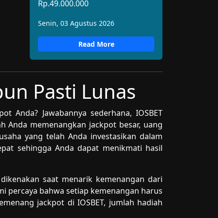
Rp.49.000.000
Senin, 03 Agustus 2026
Read More
un Pasti Lunas
ot Anda? Jawabannya sederhana, IOSBET
telah Anda memenangkan jackpot besar, uang
usaha yang telah Anda investasikan dalam
pat sehingga Anda dapat menikmati hasil
g dikenakan saat menarik kemenangan dari
ami percaya bahwa setiap kemenangan harus
emenang jackpot di IOSBET, jumlah hadiah