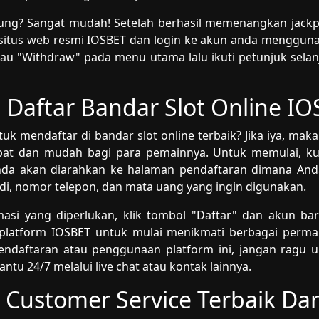
ung? Sangat mudah! Setelah berhasil memenangkan jackpot
 situs web resmi IOSBET dan login ke akun anda menggunak
au "Withdraw" pada menu utama lalu ikuti petunjuk sela
 Daftar Bandar Slot Online I
 mendaftar di bandar slot online terbaik? Jika iya, mak
at dan mudah bagi para pemainnya. Untuk memulai, kunj
Anda akan diarahkan ke halaman pendaftaran dimana And
ndi, nomor telepon, dan mata uang yang ingin digunakan.
rmasi yang diperlukan, klik tombol "Daftar" dan akun b
latform IOSBET untuk mulai menikmati berbagai permainan
endaftaran atau penggunaan platform ini, jangan ragu
tu 24/7 melalui live chat atau kontak lainnya.
 Customer Service Terbaik Dar